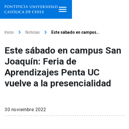
Inicio
keyboard_arrow_right
keyboard_arrow_right
Inicio
Noticias
Este sábado en campus…
Programas de estudio
Este sábado en campus San
Facultades, escuelas e
Joaquín: Feria de
institutos
Aprendizajes Penta UC
Investigación
vuelve a la presencialidad
Internacionalización
launch
Extensión
30 noviembre 2022
Vinculación