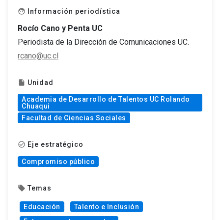
Información periodística
face
Rocío Cano y Penta UC
Periodista de la Dirección de Comunicaciones UC.
rcano@uc.cl
Unidad
insert_drive_file
Academia de Desarrollo de Talentos UC Rolando
Chuaqui
Facultad de Ciencias Sociales
Eje estratégico
check_circle_outline
Compromiso público
Temas
local_offer
Educación
Talento e Inclusión