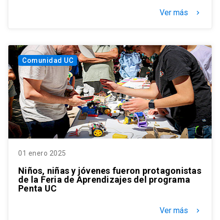
Ver más
keyboard_arrow_right
Comunidad UC
01 enero 2025
Niños, niñas y jóvenes fueron protagonistas
de la Feria de Aprendizajes del programa
Penta UC
Ver más
keyboard_arrow_right