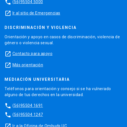
phone
(56)95504 5000
launch
Ir al sitio de Emergencias
DISCRIMINACIÓN Y VIOLENCIA
Orientación y apoyo en casos de discriminación, violencia de
género o violencia sexual.
launch
Contacto para apoyo
launch
Más orientación
MEDIACIÓN UNIVERSITARIA
Teléfonos para orientación y consejo si se ha vulnerado
alguno de tus derechos en la universidad.
phone
(56)95504 1691
phone
(56)95504 1247
launch
Ir a la Oficina de Ombuds UC