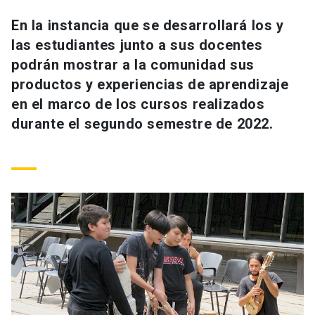
Universidad
En la instancia que se desarrollará los y
las estudiantes junto a sus docentes
keyboard_arrow_down
Información para
podrán mostrar a la comunidad sus
Futuros estudiantes
Go to english site
launch
productos y experiencias de aprendizaje
en el marco de los cursos realizados
Estudiantes
ACCESOS DIRECTOS
durante el segundo semestre de 2022.
Admisión
launch
Académicos
Mi Cuenta UC
launch
Personal
Correo UC
launch
launch
Alumni
Mi Portal UC
launch
Padres y familia
Medios
Biblioteca
launch
launch
Vecinos
Donaciones
launch