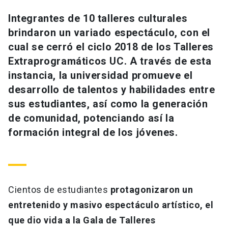
Universidad
Integrantes de 10 talleres culturales
brindaron un variado espectáculo, con el
keyboard_arrow_down
Información para
cual se cerró el ciclo 2018 de los Talleres
Futuros estudiantes
Go to english site
launch
Extraprogramáticos UC. A través de esta
instancia, la universidad promueve el
Estudiantes
ACCESOS DIRECTOS
desarrollo de talentos y habilidades entre
sus estudiantes, así como la generación
Admisión
launch
Académicos
de comunidad, potenciando así la
Mi Cuenta UC
launch
formación integral de los jóvenes.
Personal
Correo UC
launch
launch
Alumni
Mi Portal UC
launch
Padres y familia
Cientos de estudiantes
protagonizaron un
Medios
Biblioteca
launch
entretenido y masivo espectáculo artístico, el
launch
Vecinos
Donaciones
launch
que dio vida a la Gala de Talleres