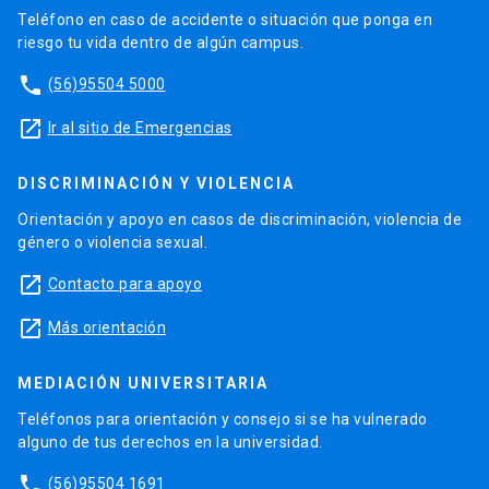
Teléfono en caso de accidente o situación que ponga en
riesgo tu vida dentro de algún campus.
phone
(56)95504 5000
launch
Ir al sitio de Emergencias
DISCRIMINACIÓN Y VIOLENCIA
Orientación y apoyo en casos de discriminación, violencia de
género o violencia sexual.
launch
Contacto para apoyo
launch
Más orientación
MEDIACIÓN UNIVERSITARIA
Teléfonos para orientación y consejo si se ha vulnerado
alguno de tus derechos en la universidad.
phone
(56)95504 1691