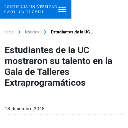
Inicio
keyboard_arrow_right
keyboard_arrow_right
Inicio
Noticias
Estudiantes de la UC…
Programas de estudio
Estudiantes de la UC
Facultades, escuelas e
mostraron su talento en la
institutos
Gala de Talleres
Investigación
Extraprogramáticos
Internacionalización
launch
Extensión
18 diciembre 2018
Vinculación