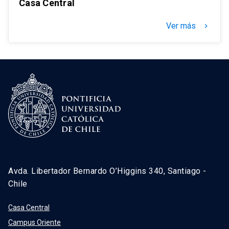
Casa Central
Ver más
keyboard_arrow_right
Avda. Libertador Bernardo O’Higgins 340, Santiago -
Chile
Casa Central
Campus Oriente