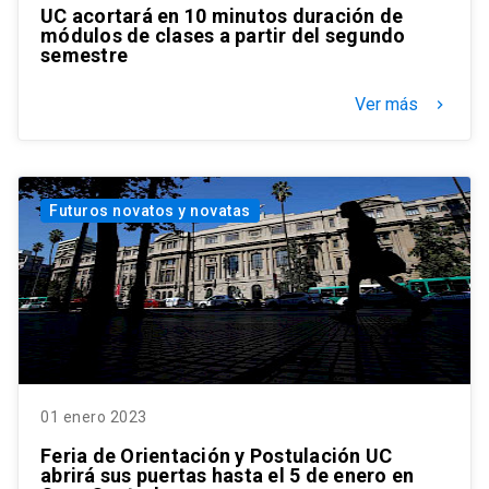
UC acortará en 10 minutos duración de
módulos de clases a partir del segundo
semestre
Ver más
keyboard_arrow_right
Futuros novatos y novatas
01 enero 2023
Feria de Orientación y Postulación UC
abrirá sus puertas hasta el 5 de enero en