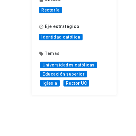
Rectoría
Eje estratégico
check_circle_outline
Identidad católica
Temas
local_offer
Universidades católicas
Educación superior
Iglesia
Rector UC