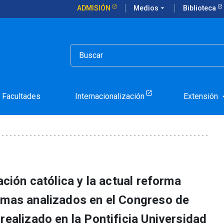
ADMISIÓN
Medios
arrow_drop_down
Biblioteca
ersidades católicas?
de las universidades cató
Facultades
Internacionalización
Extensión
arrow_d
ación católica y la actual reforma
emas analizados en el Congreso de
realizado en la Pontificia Universidad