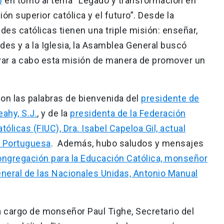
)
en torno al tema “Legado y transformación en
n superior católica y el futuro”. Desde la
des católicas tienen una triple misión: enseñar,
ades y a la Iglesia, la Asamblea General buscó
var a cabo esta misión de manera de promover un
on las palabras de bienvenida del
presidente de
eahy, S.J.
, y de la
presidenta de la Federación
ólicas (FIUC), Dra. Isabel Capeloa Gil, actual
a Portuguesa
. Además, hubo saludos y mensajes
Congregación para la Educación Católica, monseñor
neral de las Nacionales Unidas, Antonio Manual
a cargo de monseñor Paul Tighe, Secretario del