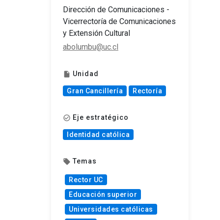
Dirección de Comunicaciones -
Vicerrectoría de Comunicaciones
y Extensión Cultural
abolumbu@uc.cl
Unidad
insert_drive_file
Gran Cancillería
Rectoría
Eje estratégico
check_circle_outline
Identidad católica
Temas
local_offer
Rector UC
Educación superior
Universidades católicas