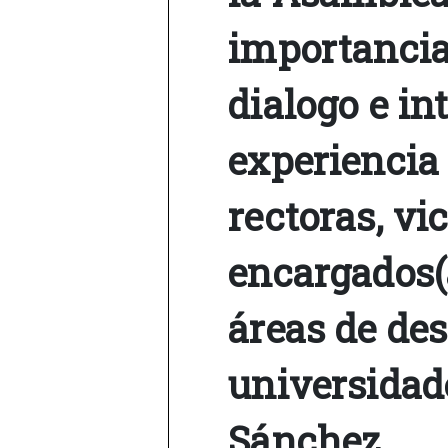
importancia
dialogo e in
experiencia 
rectoras, vi
encargados(a
áreas de des
universidade
Sánchez.