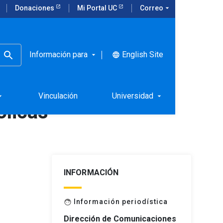
Donaciones
Mi Portal UC
Correo
arrow_drop_down
Información para
English Site
language
arrow_drop_down
a
Vinculación
Universidad
rop_down
arrow_drop_down
ólicas
INFORMACIÓN
Información periodística
face
Dirección de Comunicaciones