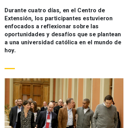
Universidad
Durante cuatro días, en el Centro de
Extensión, los participantes estuvieron
keyboard_arrow_down
Información para
enfocados a reflexionar sobre las
Futuros estudiantes
Go to english site
launch
oportunidades y desafíos que se plantean
a una universidad católica en el mundo de
Estudiantes
ACCESOS DIRECTOS
hoy.
Admisión
launch
Académicos
Mi Cuenta UC
launch
Personal
Correo UC
launch
launch
Alumni
Mi Portal UC
launch
Padres y familia
Medios
Biblioteca
launch
launch
Vecinos
Donaciones
launch