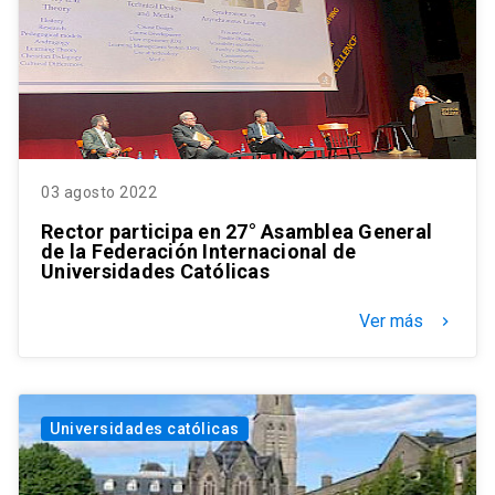
03 agosto 2022
Rector participa en 27° Asamblea General
de la Federación Internacional de
Universidades Católicas
Ver más
keyboard_arrow_right
Universidades católicas