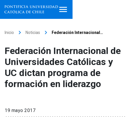
Inicio
keyboard_arrow_right
keyboard_arrow_right
Inicio
Noticias
Federación Internacional…
Programas de estudio
Federación Internacional de
Facultades, escuelas e
Universidades Católicas y
institutos
UC dictan programa de
Investigación
formación en liderazgo
Internacionalización
launch
Extensión
19 mayo 2017
Vinculación