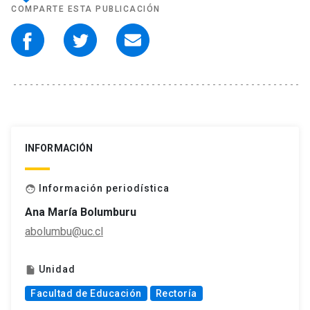
COMPARTE ESTA PUBLICACIÓN
INFORMACIÓN
Información periodística
face
Ana María Bolumburu
abolumbu@uc.cl
Unidad
insert_drive_file
Facultad de Educación
Rectoría