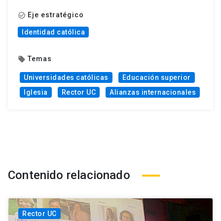
Eje estratégico
check_circle_outline
Identidad católica
Temas
local_offer
Universidades católicas
Educación superior
Iglesia
Rector UC
Alianzas internacionales
Contenido relacionado
Rector UC