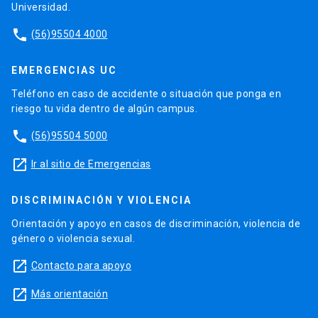
Universidad.
phone
(56)95504 4000
EMERGENCIAS UC
Teléfono en caso de accidente o situación que ponga en
riesgo tu vida dentro de algún campus.
phone
(56)95504 5000
launch
Ir al sitio de Emergencias
DISCRIMINACIÓN Y VIOLENCIA
Orientación y apoyo en casos de discriminación, violencia de
género o violencia sexual.
launch
Contacto para apoyo
launch
Más orientación