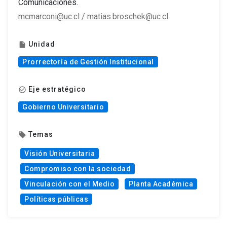
Comunicaciones.
mcmarconi@uc.cl / matias.broschek@uc.cl
Unidad
insert_drive_file
Prorrectoría de Gestión Institucional
Eje estratégico
check_circle_outline
Gobierno Universitario
Temas
local_offer
Visión Universitaria
Compromiso con la sociedad
Vinculación con el Medio
Planta Académica
Políticas públicas