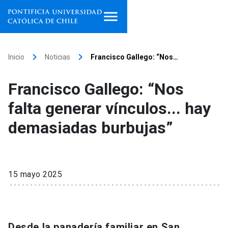
Inicio
keyboard_arrow_right
keyboard_arrow_right
Inicio
Noticias
Francisco Gallego: “Nos…
Programas de estudio
Francisco Gallego: “Nos
Facultades, escuelas e
falta generar vínculos... hay
institutos
demasiadas burbujas”
Investigación
Internacionalización
launch
15 mayo 2025
Extensión
Vinculación
Desde la panadería familiar en San