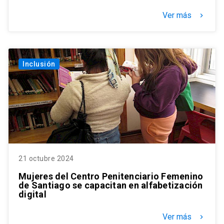
Ver más
keyboard_arrow_right
Inclusión
21 octubre 2024
Mujeres del Centro Penitenciario Femenino
de Santiago se capacitan en alfabetización
digital
Ver más
keyboard_arrow_right