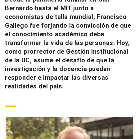
Universidad
Bernardo hasta el MIT junto a
economistas de talla mundial, Francisco
keyboard_arrow_down
Información para
Gallego fue forjando la convicción de que
el conocimiento académico debe
Futuros estudiantes
Go to english site
launch
transformar la vida de las personas. Hoy,
Estudiantes
como prorrector de Gestión Institucional
ACCESOS DIRECTOS
de la UC, asume el desafío de que la
Admisión
launch
Académicos
investigación y la docencia puedan
responder e impactar las diversas
Mi Cuenta UC
launch
Personal
realidades del país.
Correo UC
launch
launch
Alumni
Mi Portal UC
launch
Padres y familia
Medios
Biblioteca
launch
launch
Vecinos
Donaciones
launch