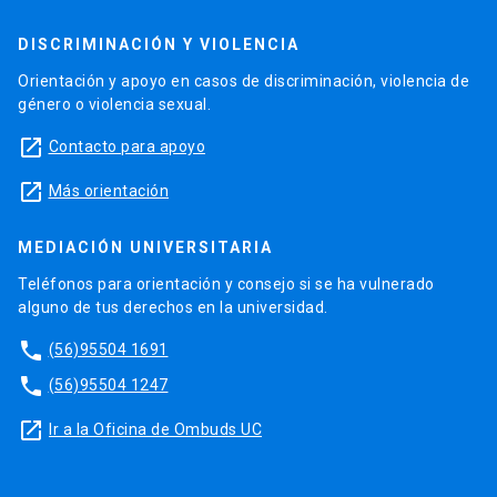
DISCRIMINACIÓN Y VIOLENCIA
Orientación y apoyo en casos de discriminación, violencia de
género o violencia sexual.
launch
Contacto para apoyo
launch
Más orientación
MEDIACIÓN UNIVERSITARIA
Teléfonos para orientación y consejo si se ha vulnerado
alguno de tus derechos en la universidad.
phone
(56)95504 1691
phone
(56)95504 1247
launch
Ir a la Oficina de Ombuds UC