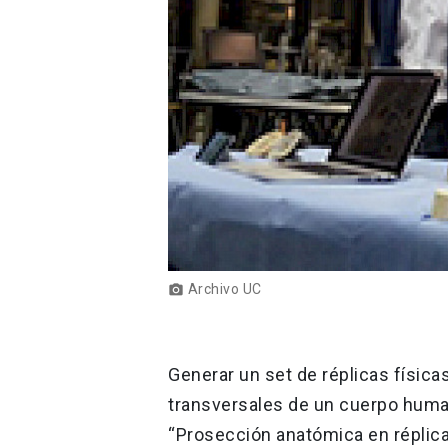
Archivo UC
photo_camera
Generar un set de réplicas físic
transversales de un cuerpo human
“Prosección anatómica en réplic