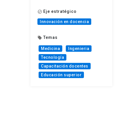
Eje estratégico
check_circle_outline
Innovación en docencia
Temas
local_offer
Medicina
Ingenieria
Tecnología
Capacitación docentes
Educación superior