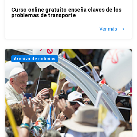
Curso online gratuito enseña claves de los
problemas de transporte
Ver más
keyboard_arrow_right
Archivo de noticias