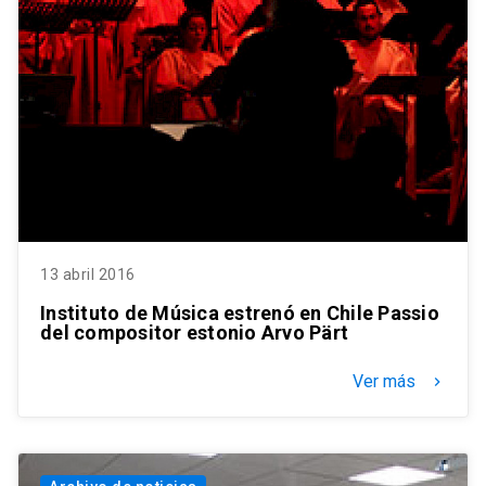
13 abril 2016
Instituto de Música estrenó en Chile Passio
del compositor estonio Arvo Pärt
Ver más
keyboard_arrow_right