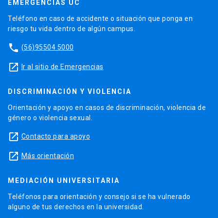
EMERGENCIAS UC
Teléfono en caso de accidente o situación que ponga en
riesgo tu vida dentro de algún campus.
phone
(56)95504 5000
launch
Ir al sitio de Emergencias
DISCRIMINACIÓN Y VIOLENCIA
Orientación y apoyo en casos de discriminación, violencia de
género o violencia sexual.
launch
Contacto para apoyo
launch
Más orientación
MEDIACIÓN UNIVERSITARIA
Teléfonos para orientación y consejo si se ha vulnerado
alguno de tus derechos en la universidad.