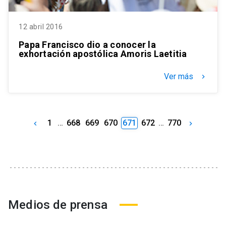
12 abril 2016
Papa Francisco dio a conocer la
exhortación apostólica Amoris Laetitia
Ver más
keyboard_arrow_right
1
…
668
669
670
671
672
…
770
keyboard_arrow_left
keyboard_arrow_right
Medios de prensa