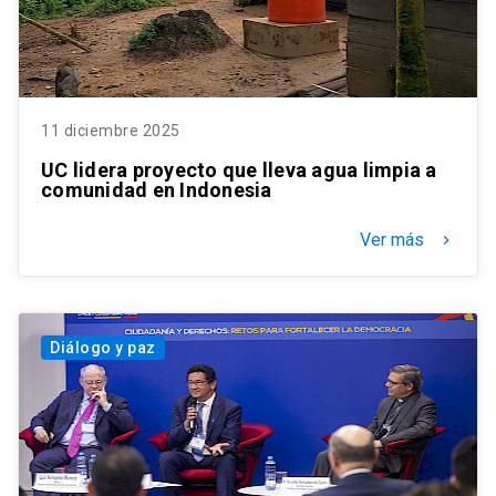
11 diciembre 2025
UC lidera proyecto que lleva agua limpia a
comunidad en Indonesia
Ver más
keyboard_arrow_right
Diálogo y paz