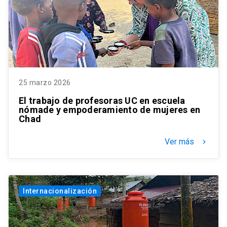
25 marzo 2026
El trabajo de profesoras UC en escuela
nómade y empoderamiento de mujeres en
Chad
Ver más
keyboard_arrow_right
Internacionalización