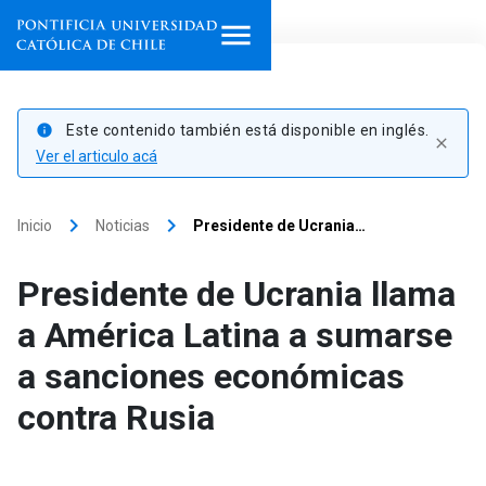
Inicio
Este contenido también está disponible en inglés.
info
close
Programas de estudio
Ver el articulo acá
Facultades, escuelas e
keyboard_arrow_right
keyboard_arrow_right
Inicio
Noticias
Presidente de Ucrania…
institutos
Presidente de Ucrania llama
Investigación
a América Latina a sumarse
Internacionalización
launch
a sanciones económicas
Extensión
contra Rusia
Vinculación