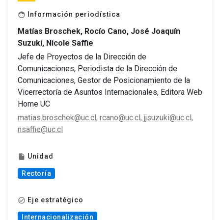
Información periodística
face
Matías Broschek, Rocío Cano, José Joaquín
Suzuki, Nicole Saffie
Jefe de Proyectos de la Dirección de
Comunicaciones, Periodista de la Dirección de
Comunicaciones, Gestor de Posicionamiento de la
Vicerrectoría de Asuntos Internacionales, Editora Web
Home UC
matias.broschek@uc.cl, rcano@uc.cl, jjsuzuki@uc.cl,
nsaffie@uc.cl
Unidad
insert_drive_file
Rectoría
Eje estratégico
check_circle_outline
Internacionalización