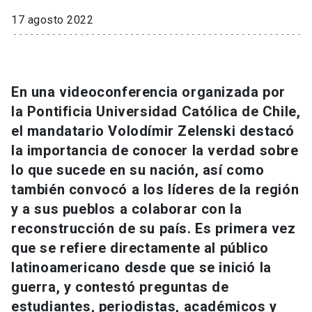
Universidad
17 agosto 2022
keyboard_arrow_down
Información para
Futuros estudiantes
Go to english site
launch
En una videoconferencia organizada por
la Pontificia Universidad Católica de Chile,
Estudiantes
ACCESOS DIRECTOS
el mandatario Volodímir Zelenski destacó
Admisión
launch
Académicos
la importancia de conocer la verdad sobre
lo que sucede en su nación, así como
Mi Cuenta UC
launch
Personal
también convocó a los líderes de la región
Correo UC
launch
y a sus pueblos a colaborar con la
launch
Alumni
reconstrucción de su país. Es primera vez
Mi Portal UC
launch
que se refiere directamente al público
Padres y familia
latinoamericano desde que se inició la
Medios
Biblioteca
launch
launch
Vecinos
guerra, y contestó preguntas de
Donaciones
launch
estudiantes, periodistas, académicos y