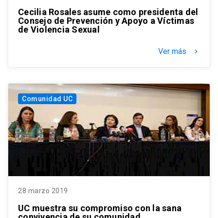
Cecilia Rosales asume como presidenta del
Consejo de Prevención y Apoyo a Víctimas
de Violencia Sexual
Ver más
keyboard_arrow_right
Comunidad UC
28 marzo 2019
UC muestra su compromiso con la sana
convivencia de su comunidad