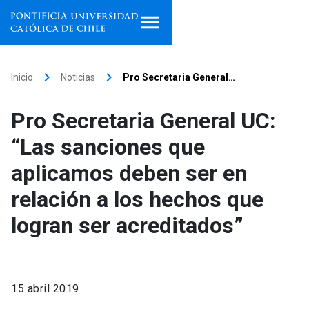
Inicio
keyboard_arrow_right
keyboard_arrow_right
Inicio
Noticias
Pro Secretaria General…
Programas de estudio
Pro Secretaria General UC:
Facultades, escuelas e
“Las sanciones que
institutos
aplicamos deben ser en
Investigación
relación a los hechos que
Internacionalización
launch
logran ser acreditados”
Extensión
Vinculación
15 abril 2019