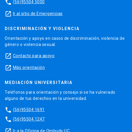
phone
(56)95504 5000
launch
Ir al sitio de Emergencias
DISCRIMINACIÓN Y VIOLENCIA
Orientación y apoyo en casos de discriminación, violencia de
género o violencia sexual.
launch
Contacto para apoyo
launch
Más orientación
MEDIACIÓN UNIVERSITARIA
Teléfonos para orientación y consejo si se ha vulnerado
alguno de tus derechos en la universidad.
phone
(56)95504 1691
phone
(56)95504 1247
launch
Ir a la Oficina de Ombuds UC