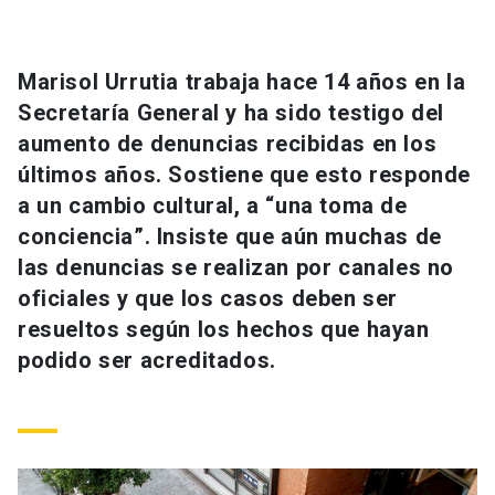
Universidad
keyboard_arrow_down
Información para
Marisol Urrutia trabaja hace 14 años en la
Secretaría General y ha sido testigo del
Futuros estudiantes
Go to english site
launch
aumento de denuncias recibidas en los
últimos años. Sostiene que esto responde
Estudiantes
ACCESOS DIRECTOS
a un cambio cultural, a “una toma de
Admisión
launch
conciencia”. Insiste que aún muchas de
Académicos
las denuncias se realizan por canales no
Mi Cuenta UC
launch
Personal
oficiales y que los casos deben ser
Correo UC
launch
resueltos según los hechos que hayan
launch
Alumni
podido ser acreditados.
Mi Portal UC
launch
Padres y familia
Medios
Biblioteca
launch
launch
Vecinos
Donaciones
launch