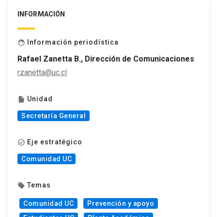
INFORMACIÓN
Información periodística
face
Rafael Zanetta B., Dirección de Comunicaciones
rzanetta@uc.cl
Unidad
insert_drive_file
Secretaría General
Eje estratégico
check_circle_outline
Comunidad UC
Temas
local_offer
Comunidad UC
Prevención y apoyo