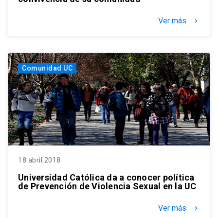
Ver más
keyboard_arrow_right
Comunidad UC
18 abril 2018
Universidad Católica da a conocer política
de Prevención de Violencia Sexual en la UC
Ver más
keyboard_arrow_right