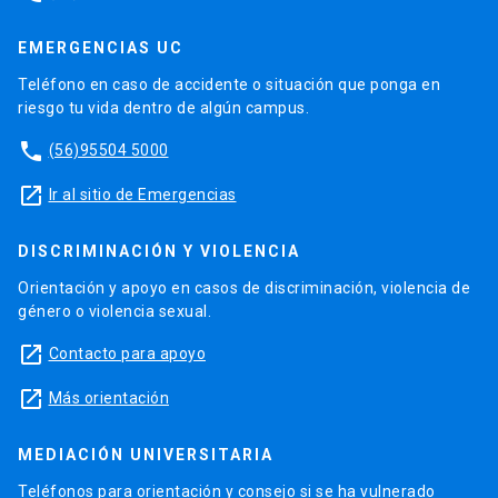
EMERGENCIAS UC
Teléfono en caso de accidente o situación que ponga en
riesgo tu vida dentro de algún campus.
phone
(56)95504 5000
launch
Ir al sitio de Emergencias
DISCRIMINACIÓN Y VIOLENCIA
Orientación y apoyo en casos de discriminación, violencia de
género o violencia sexual.
launch
Contacto para apoyo
launch
Más orientación
MEDIACIÓN UNIVERSITARIA
Teléfonos para orientación y consejo si se ha vulnerado