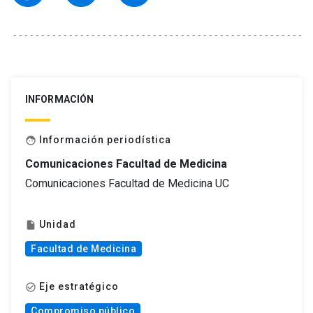
INFORMACIÓN
Información periodística
face
Comunicaciones Facultad de Medicina
Comunicaciones Facultad de Medicina UC
Unidad
insert_drive_file
Facultad de Medicina
Eje estratégico
check_circle_outline
Compromiso público