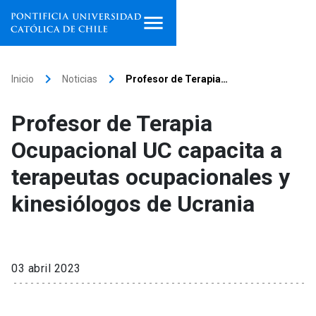
Inicio
keyboard_arrow_right
keyboard_arrow_right
Inicio
Noticias
Profesor de Terapia…
Programas de estudio
Profesor de Terapia
Facultades, escuelas e
Ocupacional UC capacita a
institutos
terapeutas ocupacionales y
Investigación
kinesiólogos de Ucrania
Internacionalización
launch
Extensión
03 abril 2023
Vinculación