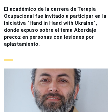
Universidad
El académico de la carrera de Terapia
Ocupacional fue invitado a participar en la
keyboard_arrow_down
Información para
iniciativa “Hand in Hand with Ukraine”,
Futuros estudiantes
Go to english site
launch
donde expuso sobre el tema Abordaje
precoz en personas con lesiones por
Estudiantes
ACCESOS DIRECTOS
aplastamiento.
Admisión
launch
Académicos
Mi Cuenta UC
launch
Personal
Correo UC
launch
launch
Alumni
Mi Portal UC
launch
Padres y familia
Medios
Biblioteca
launch
launch
Vecinos
Donaciones
launch