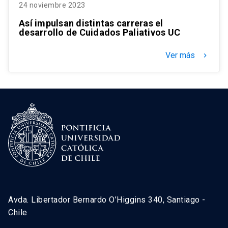
24 noviembre 2023
Así impulsan distintas carreras el
desarrollo de Cuidados Paliativos UC
Ver más
keyboard_arrow_right
Avda. Libertador Bernardo O’Higgins 340, Santiago -
Chile