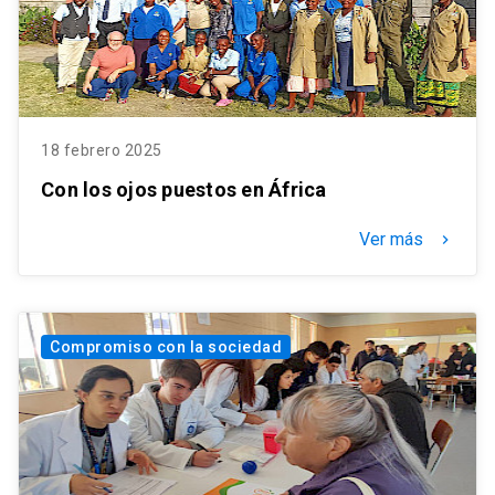
18 febrero 2025
Con los ojos puestos en África
Ver más
keyboard_arrow_right
Compromiso con la sociedad