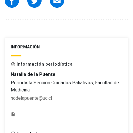
INFORMACIÓN
Información periodística
face
Natalia de la Puente
Periodista Sección Cuidados Paliativos, Facultad de
Medicina
ncdelapuente@uc.cl
insert_drive_file