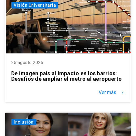
Visión Universitaria
25 agosto 2025
De imagen país al impacto en los barrios:
Desafíos de ampliar el metro al aeropuerto
Ver más
keyboard_arrow_right
Inclusión