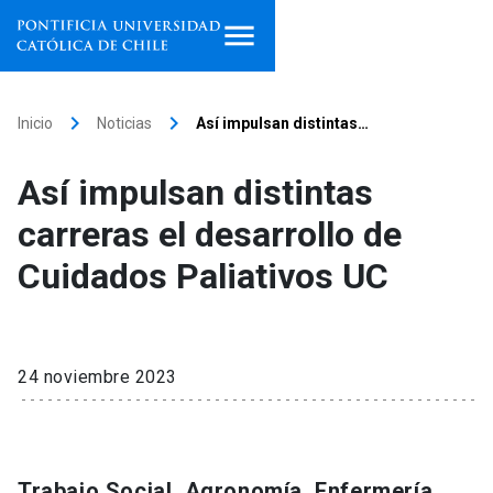
Inicio
keyboard_arrow_right
keyboard_arrow_right
Inicio
Noticias
Así impulsan distintas…
Programas de estudio
Así impulsan distintas
Facultades, escuelas e
carreras el desarrollo de
institutos
Cuidados Paliativos UC
Investigación
Internacionalización
launch
24 noviembre 2023
Extensión
Vinculación
Trabajo Social, Agronomía, Enfermería,