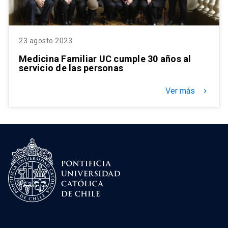
23 agosto 2023
Medicina Familiar UC cumple 30 años al
servicio de las personas
Ver más
keyboard_arrow_right