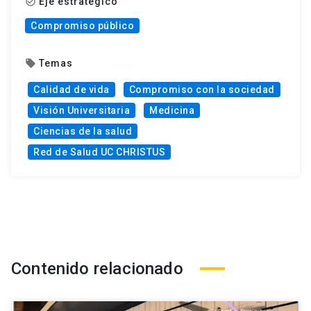
Eje estratégico
check_circle_outline
Compromiso público
Temas
local_offer
Calidad de vida
Compromiso con la sociedad
Visión Universitaria
Medicina
Ciencias de la salud
Red de Salud UC CHRISTUS
Contenido relacionado