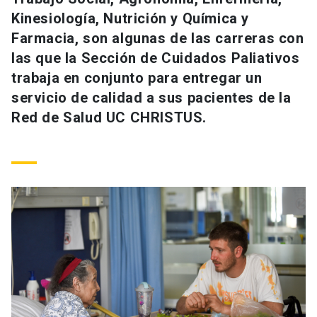
Universidad
Kinesiología, Nutrición y Química y
Farmacia, son algunas de las carreras con
keyboard_arrow_down
Información para
las que la Sección de Cuidados Paliativos
trabaja en conjunto para entregar un
Futuros estudiantes
Go to english site
launch
servicio de calidad a sus pacientes de la
Estudiantes
Red de Salud UC CHRISTUS.
ACCESOS DIRECTOS
Admisión
launch
Académicos
Mi Cuenta UC
launch
Personal
Correo UC
launch
launch
Alumni
Mi Portal UC
launch
Padres y familia
Medios
Biblioteca
launch
launch
Vecinos
Donaciones
launch