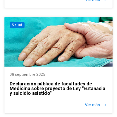
Salud
08 septiembre 2025
Declaración pública de facultades de
Medicina sobre proyecto de Ley "Eutanasia
y suicidio asistido"
Ver más
keyboard_arrow_right