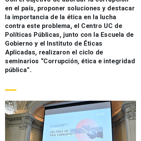
Universidad
en el país, proponer soluciones y destacar
la importancia de la ética en la lucha
keyboard_arrow_down
Información para
contra este problema, el Centro UC de
Políticas Públicas, junto con la Escuela de
Futuros estudiantes
Go to english site
launch
Gobierno y el Instituto de Éticas
Estudiantes
Aplicadas, realizaron el ciclo de
ACCESOS DIRECTOS
seminarios “Corrupción, ética e integridad
Admisión
launch
Académicos
pública”.
Mi Cuenta UC
launch
Personal
Correo UC
launch
launch
Alumni
Mi Portal UC
launch
Padres y familia
Medios
Biblioteca
launch
launch
Vecinos
Donaciones
launch