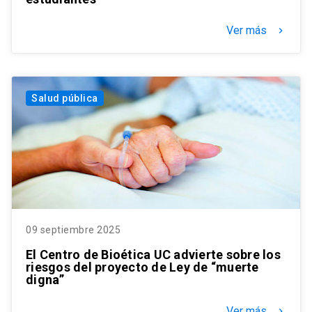
Ver más
keyboard_arrow_right
Salud pública
09 septiembre 2025
El Centro de Bioética UC advierte sobre los
riesgos del proyecto de Ley de “muerte
digna”
Ver más
keyboard_arrow_right