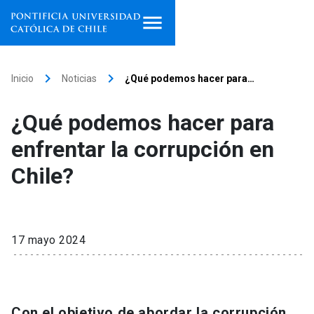
Inicio
keyboard_arrow_right
keyboard_arrow_right
Inicio
Noticias
¿Qué podemos hacer para…
Programas de estudio
¿Qué podemos hacer para
Facultades, escuelas e
enfrentar la corrupción en
institutos
Chile?
Investigación
Internacionalización
launch
17 mayo 2024
Extensión
Vinculación
Con el objetivo de abordar la corrupción