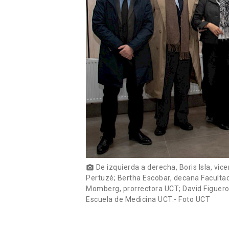
De izquierda a derecha, Boris Isla, vic
photo_camera
Pertuzé; Bertha Escobar, decana Facultad
Momberg, prorrectora UCT; David Figueroa
Escuela de Medicina UCT.- Foto UCT