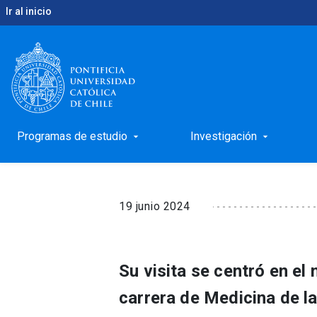
Ir al inicio
keyboard_arrow_right
keyboard_arrow_right
Inicio
Noticias
Rector Ignacio Sánchez dictó cla
Rector Ignacio Sánche
Universidad Católica
Programas de estudio
Investigación
arrow_drop_down
arrow_drop_down
19 junio 2024
Su visita se centró en el
carrera de Medicina de l