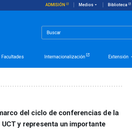
ADMISIÓN
Medios
arrow_drop_down
Biblioteca
se magistral en la Universidad Católica de Temuco
z dictó clase magistral e
 de Temuco
Facultades
Internacionalización
Extensión
arrow_d
 marco del ciclo de conferencias de la
a UCT y representa un importante