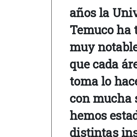
años la Univ
Temuco ha t
muy notable
que cada áre
toma lo hac
con mucha s
hemos estad
distintas in