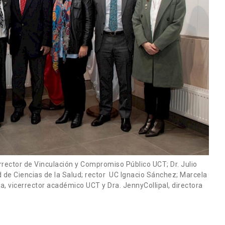
errector de Vinculación y Compromiso Público UCT; Dr. Julio
 de Ciencias de la Salud; rector UC Ignacio Sánchez; Marcela
, vicerrector académico UCT y Dra. JennyCollipal, directora