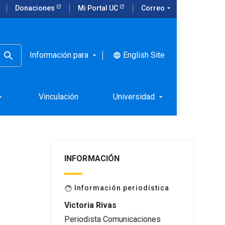
Donaciones
Mi Portal UC
Correo
arrow_drop_down
Información para
English Site
language
arrow_drop_down
n la
Vinculación
Universidad
rop_down
arrow_drop_down
INFORMACIÓN
Información periodística
face
Victoria Rivas
Periodista Comunicaciones