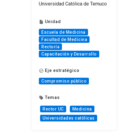
Universidad Católica de Temuco
Unidad
insert_drive_file
Escuela de Medicina
Facultad de Medicina
Rectoría
Capacitación y Desarrollo
Eje estratégico
check_circle_outline
Compromiso público
Temas
local_offer
Rector UC
Medicina
Universidades católicas