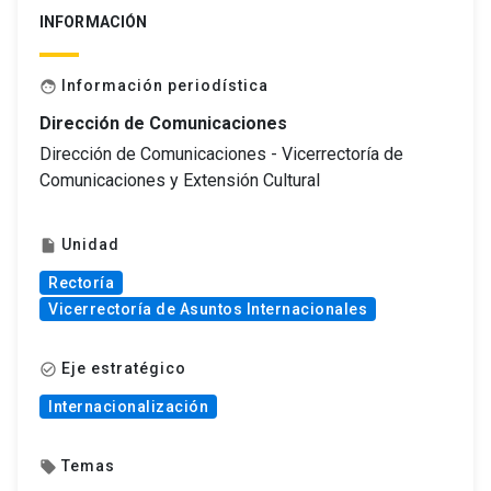
INFORMACIÓN
Información periodística
face
Dirección de Comunicaciones
Dirección de Comunicaciones - Vicerrectoría de
Comunicaciones y Extensión Cultural
Unidad
insert_drive_file
Rectoría
Vicerrectoría de Asuntos Internacionales
Eje estratégico
check_circle_outline
Internacionalización
Temas
local_offer