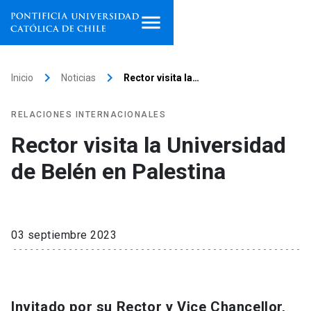
Inicio
keyboard_arrow_right
keyboard_arrow_right
Inicio
Noticias
Rector visita la…
Programas de estudio
RELACIONES INTERNACIONALES
Facultades, escuelas e
Rector visita la Universidad
institutos
de Belén en Palestina
Investigación
Internacionalización
launch
03 septiembre 2023
Extensión
Vinculación
Invitado por su Rector y Vice Chancellor,