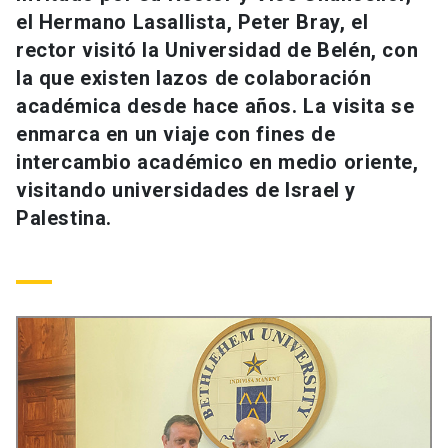
Universidad
el Hermano Lasallista, Peter Bray, el
rector visitó la Universidad de Belén, con
keyboard_arrow_down
Información para
la que existen lazos de colaboración
académica desde hace años. La visita se
Futuros estudiantes
Go to english site
launch
enmarca en un viaje con fines de
intercambio académico en medio oriente,
Estudiantes
ACCESOS DIRECTOS
visitando universidades de Israel y
Admisión
launch
Académicos
Palestina.
Mi Cuenta UC
launch
Personal
Correo UC
launch
launch
Alumni
Mi Portal UC
launch
Padres y familia
Medios
Biblioteca
launch
launch
Vecinos
Donaciones
launch