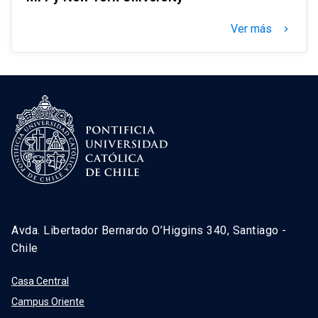
Ver más
keyboard_arrow_right
Avda. Libertador Bernardo O’Higgins 340, Santiago -
Chile
Casa Central
Campus Oriente