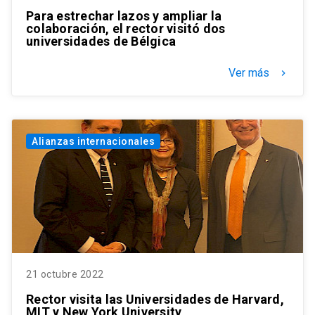
Para estrechar lazos y ampliar la
colaboración, el rector visitó dos
universidades de Bélgica
Ver más
keyboard_arrow_right
Alianzas internacionales
21 octubre 2022
Rector visita las Universidades de Harvard,
MIT y New York University