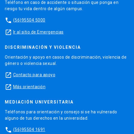
Teléfono en caso de accidente o situación que ponga en
riesgo tu vida dentro de algún campus.
phone
(56)95504 5000
launch
Ir al sitio de Emergencias
DISCRIMINACIÓN Y VIOLENCIA
Orientación y apoyo en casos de discriminación, violencia de
género o violencia sexual.
launch
Contacto para apoyo
launch
Más orientación
MEDIACIÓN UNIVERSITARIA
Teléfonos para orientación y consejo si se ha vulnerado
alguno de tus derechos en la universidad.
phone
(56)95504 1691