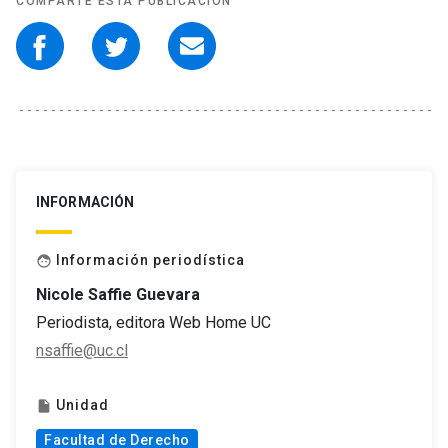
COMPARTE ESTA PUBLICACIÓN
INFORMACIÓN
Información periodística
face
Nicole Saffie Guevara
Periodista, editora Web Home UC
nsaffie@uc.cl
Unidad
insert_drive_file
Facultad de Derecho