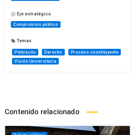
Eje estratégico
check_circle_outline
Compromiso público
Temas
local_offer
Plebiscito
Derecho
Proceso constituyente
Visión Universitaria
Contenido relacionado