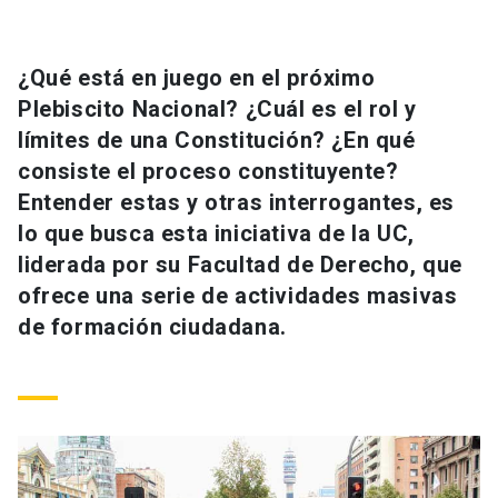
Universidad
keyboard_arrow_down
Información para
¿Qué está en juego en el próximo
Plebiscito Nacional? ¿Cuál es el rol y
Futuros estudiantes
Go to english site
launch
límites de una Constitución? ¿En qué
consiste el proceso constituyente?
Estudiantes
ACCESOS DIRECTOS
Entender estas y otras interrogantes, es
Admisión
launch
lo que busca esta iniciativa de la UC,
Académicos
liderada por su Facultad de Derecho, que
Mi Cuenta UC
launch
Personal
ofrece una serie de actividades masivas
de formación ciudadana.
Correo UC
launch
launch
Alumni
Mi Portal UC
launch
Padres y familia
Medios
Biblioteca
launch
launch
Vecinos
Donaciones
launch