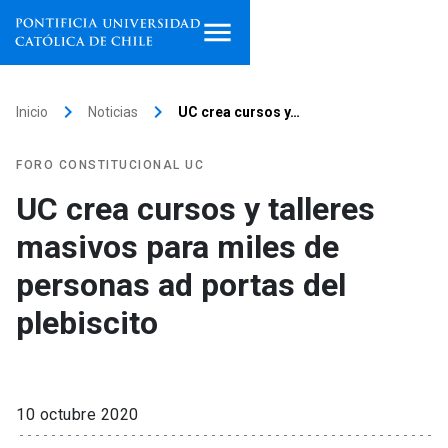
Inicio
keyboard_arrow_right
keyboard_arrow_right
Inicio
Noticias
UC crea cursos y…
Programas de estudio
FORO CONSTITUCIONAL UC
Facultades, escuelas e
UC crea cursos y talleres
institutos
masivos para miles de
Investigación
personas ad portas del
Internacionalización
plebiscito
launch
Extensión
Vinculación
10 octubre 2020