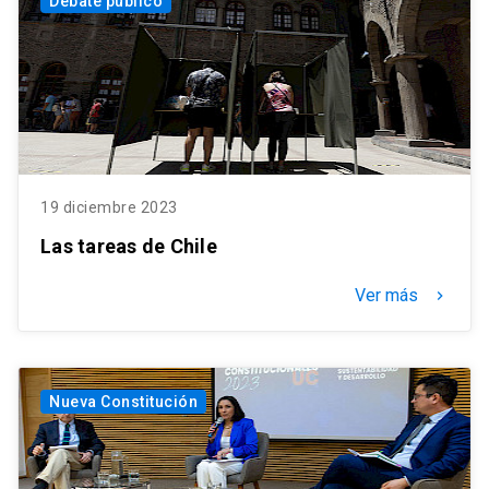
Debate público
19 diciembre 2023
Las tareas de Chile
Ver más
keyboard_arrow_right
Nueva Constitución