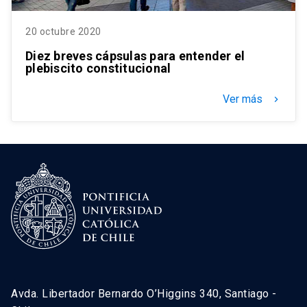
20 octubre 2020
Diez breves cápsulas para entender el
plebiscito constitucional
Ver más
keyboard_arrow_right
Avda. Libertador Bernardo O’Higgins 340, Santiago -