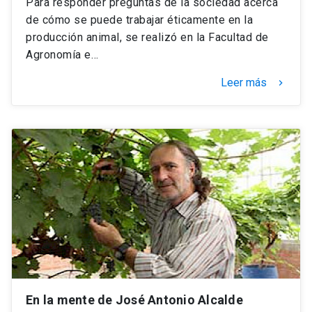
Para responder preguntas de la sociedad acerca
de cómo se puede trabajar éticamente en la
producción animal, se realizó en la Facultad de
Agronomía e…
Leer más
keyboard_arrow_right
En la mente de José Antonio Alcalde