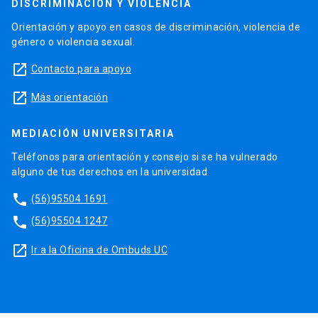
DISCRIMINACIÓN Y VIOLENCIA
Orientación y apoyo en casos de discriminación, violencia de
género o violencia sexual.
launch
Contacto para apoyo
launch
Más orientación
MEDIACIÓN UNIVERSITARIA
Teléfonos para orientación y consejo si se ha vulnerado
alguno de tus derechos en la universidad.
phone
(56)95504 1691
phone
(56)95504 1247
launch
Ir a la Oficina de Ombuds UC