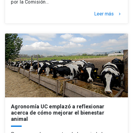
por la Comisión…
Leer más
keyboard_arrow_right
Agronomía UC emplazó a reflexionar
acerca de cómo mejorar el bienestar
animal