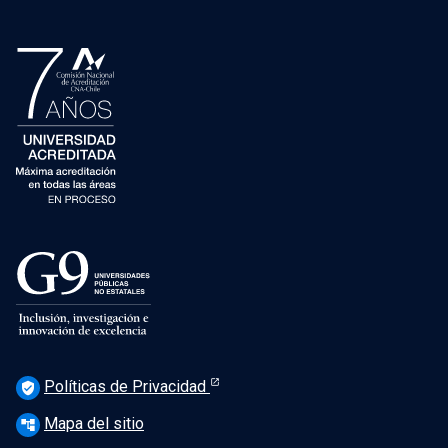
Políticas de Privacidad
verified_user
Mapa del sitio
account_tree