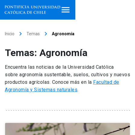
Inicio
keyboard_arrow_right
keyboard_arrow_right
Inicio
Temas
Agronomía
Programas de estudio
Temas: Agronomía
Facultades, escuelas e
institutos
Encuentra las noticias de la Universidad Católica
sobre agronomía sustentable, suelos, cultivos y nuevos
Investigación
productos agrícolas. Conoce más en la
Facultad de
Agronomía y Sistemas naturales
.
Internacionalización
launch
Extensión
Vinculación