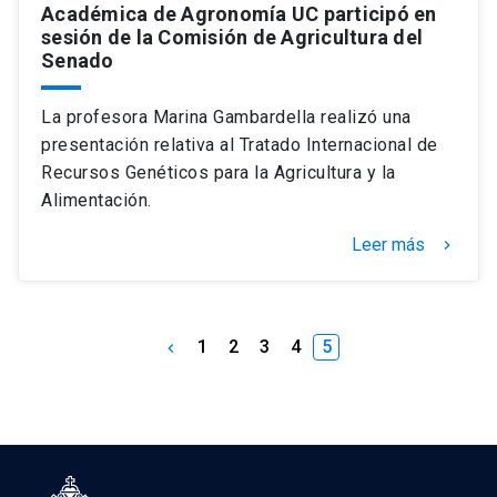
Académica de Agronomía UC participó en
sesión de la Comisión de Agricultura del
Senado
La profesora Marina Gambardella realizó una
presentación relativa al Tratado Internacional de
Recursos Genéticos para la Agricultura y la
Alimentación.
Leer más
keyboard_arrow_right
1
2
3
4
5
keyboard_arrow_left