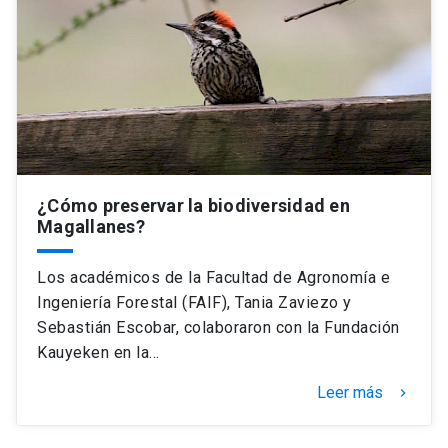
Universidad
keyboard_arrow_down
Información para
Futuros estudiantes
Go to english site
launch
Estudiantes
ACCESOS DIRECTOS
Admisión
¿Cómo preservar la biodiversidad en
launch
Académicos
Magallanes?
Mi Cuenta UC
launch
Personal
Los académicos de la Facultad de Agronomía e
Correo UC
launch
Ingeniería Forestal (FAIF), Tania Zaviezo y
launch
Alumni
Sebastián Escobar, colaboraron con la Fundación
Mi Portal UC
launch
Kauyeken en la…
Padres y familia
Medios
Biblioteca
launch
Leer más
keyboard_arrow_right
launch
Vecinos
Donaciones
launch