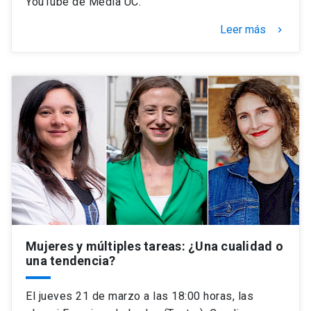
YouTube de Media UC.
Leer más
keyboard_arrow_right
Mujeres y múltiples tareas: ¿Una cualidad o
una tendencia?
El jueves 21 de marzo a las 18:00 horas, las