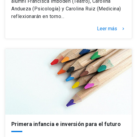
alumni Francisca Imboden (Teatro), Carolina
Andueza (Psicología) y Carolina Ruiz (Medicina)
reflexionarán en torno…
Leer más
keyboard_arrow_right
Primera infancia e inversión para el futuro