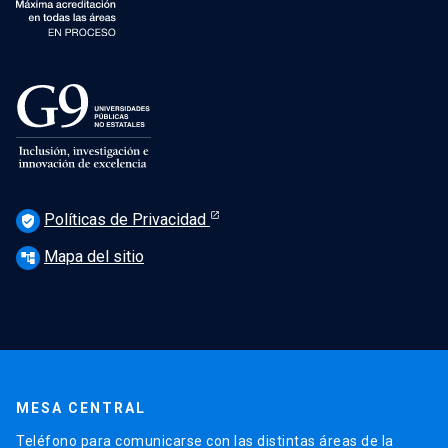
Políticas de Privacidad
verified_user
Mapa del sitio
account_tree
MESA CENTRAL
Teléfono para comunicarse con las distintas áreas de la