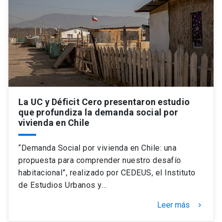
Universidad
keyboard_arrow_down
Información para
Futuros estudiantes
Go to english site
launch
Estudiantes
ACCESOS DIRECTOS
Admisión
La UC y Déficit Cero presentaron estudio
launch
Académicos
que profundiza la demanda social por
vivienda en Chile
Mi Cuenta UC
launch
Personal
Correo UC
launch
“Demanda Social por vivienda en Chile: una
launch
Alumni
propuesta para comprender nuestro desafío
Mi Portal UC
launch
habitacional”, realizado por CEDEUS, el Instituto
Padres y familia
de Estudios Urbanos y…
Medios
Biblioteca
launch
launch
Vecinos
Leer más
keyboard_arrow_right
Donaciones
launch