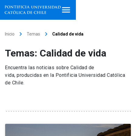
Inicio
keyboard_arrow_right
keyboard_arrow_right
Inicio
Temas
Calidad de vida
Programas de estudio
Temas: Calidad de vida
Facultades, escuelas e
institutos
Encuentra las noticias sobre Calidad de
vida, producidas en la Pontificia Universidad Católica
Investigación
de Chile.
Internacionalización
launch
Extensión
Vinculación