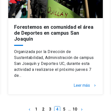
Forestemos en comunidad el área
de Deportes en campus San
Joaquín
Organizada por la Dirección de
Sustentabilidad, Administración de campus
San Joaquín y Deportes UC, durante esta
actividad a realizarse el próximo jueves 7
de…
Leer más
keyboard_arrow_right
1
2
3
4
5
…
10
keyboard_arrow_left
keyboard_arrow_right