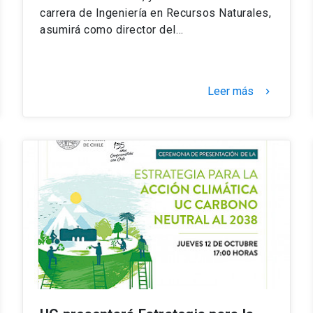
carrera de Ingeniería en Recursos Naturales,
asumirá como director del…
Leer más
keyboard_arrow_right