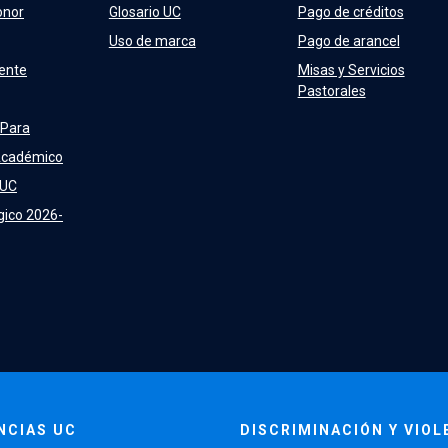
onor
Glosario UC
Pago de créditos
Uso de marca
Pago de arancel
ente
Misas y Servicios
Pastorales
 Para
Académico
 UC
gico 2026-
NCIAS UC
DISCRIMINACIÓN Y VIOL