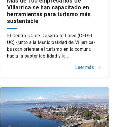
Más de 100 empresarios de
Villarrica se han capacitado en
herramientas para turismo más
sustentable
El Centro UC de Desarrollo Local (CEDEL
UC) -junto a la Municipalidad de Villarrica-
buscan orientar el turismo en la comuna
hacia la sustentabilidad y la…
Leer más
keyboard_arrow_right