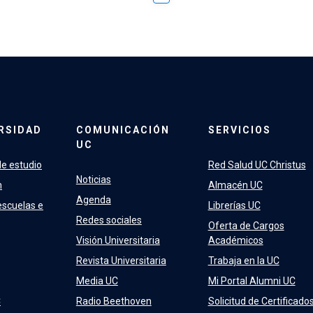
RSIDAD
COMUNICACIÓN
SERVICIOS
UC
e estudio
Red Salud UC Christus
Noticias
n
Almacén UC
Agenda
escuelas e
Librerías UC
Redes sociales
Oferta de Cargos
Visión Universitaria
Académicos
Revista Universitaria
Trabaja en la UC
Media UC
Mi Portal Alumni UC
C
Radio Beethoven
Solicitud de Certificado