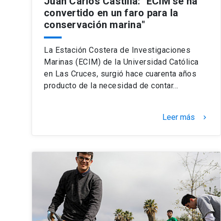
Juan Carlos Castilla: "ECIM se ha
convertido en un faro para la
conservación marina"
La Estación Costera de Investigaciones
Marinas (ECIM) de la Universidad Católica
en Las Cruces, surgió hace cuarenta años
producto de la necesidad de contar…
Leer más
keyboard_arrow_right