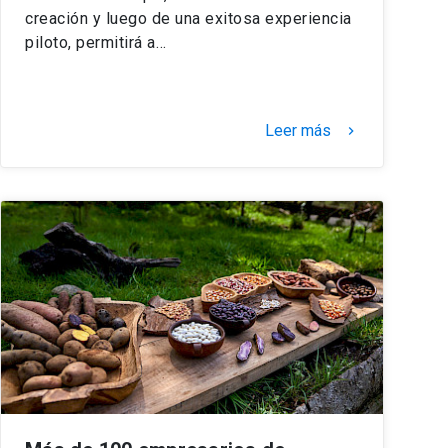
creación y luego de una exitosa experiencia
piloto, permitirá a…
Leer más
keyboard_arrow_right