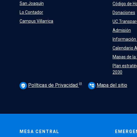
San Joaquín
Código de H
Lo Contador
Donaciones
Campus Villarrica
UC Transpar
Admisión
Información
Calendario 
Mapas de la
Plan estraté
2030
Políticas de Privacidad
Mapa del sitio
verified_user
account_tree
MESA CENTRAL
EMERGE