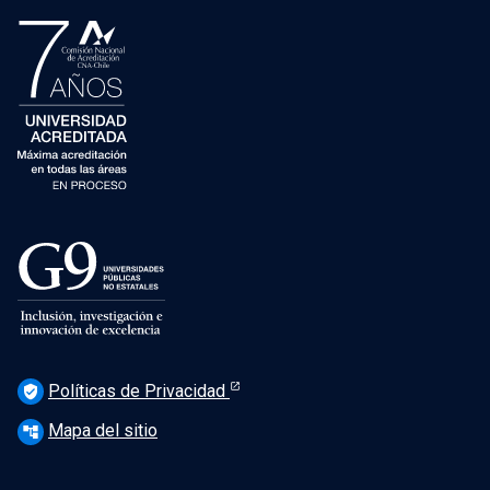
Políticas de Privacidad
verified_user
Mapa del sitio
account_tree