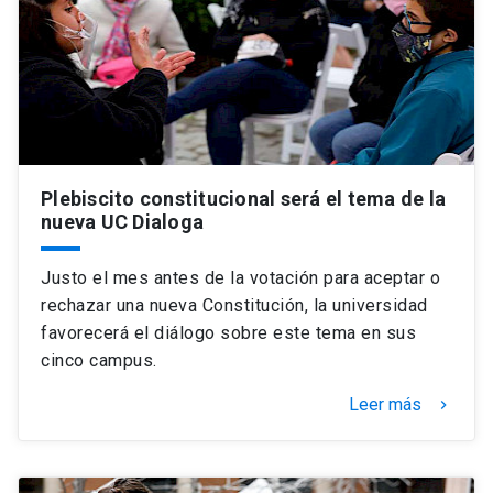
Universidad
keyboard_arrow_down
Información para
Futuros estudiantes
Go to english site
launch
Estudiantes
ACCESOS DIRECTOS
Plebiscito constitucional será el tema de la
nueva UC Dialoga
Admisión
launch
Académicos
Mi Cuenta UC
launch
Justo el mes antes de la votación para aceptar o
Personal
rechazar una nueva Constitución, la universidad
Correo UC
launch
favorecerá el diálogo sobre este tema en sus
launch
Alumni
cinco campus.
Mi Portal UC
launch
Padres y familia
Leer más
keyboard_arrow_right
Medios
Biblioteca
launch
launch
Vecinos
Donaciones
launch