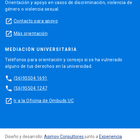
Orientación y apoyo en casos de discriminación, violencia de
género o violencia sexual.
launch
Contacto para apoyo
launch
Más orientación
MEDIACIÓN UNIVERSITARIA
Teléfonos para orientación y consejo si se ha vulnerado
alguno de tus derechos en la universidad.
phone
(56)95504 1691
phone
(56)95504 1247
launch
Ir a la Oficina de Ombuds UC
Diseño y desarrollo:
Asimov Consultores
junto a
Experiencia