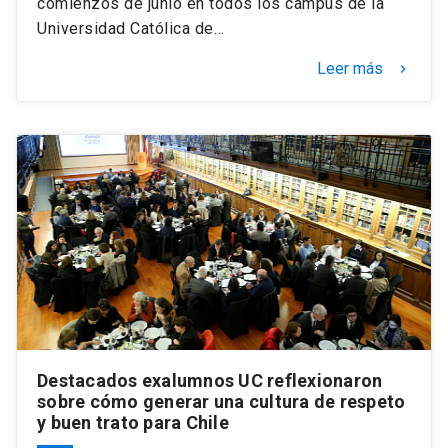
comienzos de junio en todos los campus de la
Universidad Católica de…
Leer más
keyboard_arrow_right
Destacados exalumnos UC reflexionaron
sobre cómo generar una cultura de respeto
y buen trato para Chile