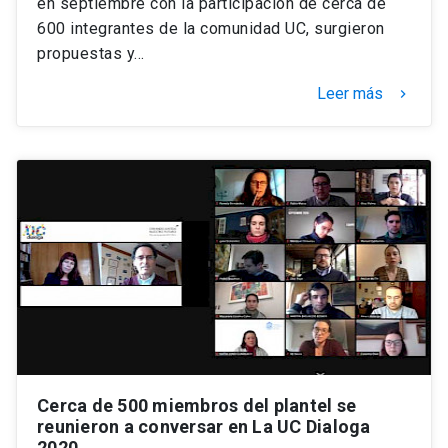
en septiembre con la participación de cerca de
600 integrantes de la comunidad UC, surgieron
propuestas y…
Leer más
keyboard_arrow_right
Cerca de 500 miembros del plantel se
reunieron a conversar en La UC Dialoga
2020