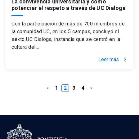
La convivencia universitaria y cómo
potenciar el respeto a través de UC Dialoga
Con la participación de más de 700 miembros de
la comunidad UC, en los 5 campus, concluyó el
sexto UC Dialoga, instancia que se centró en la
cultura del…
Leer más
keyboard_arrow_right
1
2
3
4
keyboard_arrow_left
keyboard_arrow_right