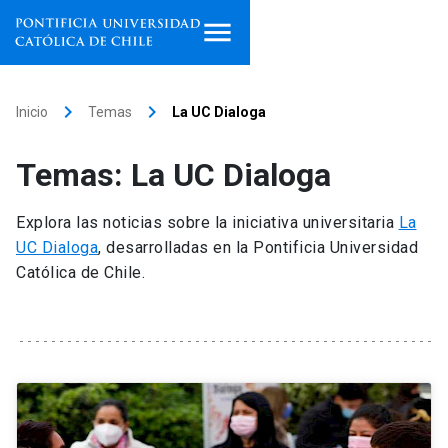
Inicio
keyboard_arrow_right
keyboard_arrow_right
Inicio
Temas
La UC Dialoga
Programas de estudio
Temas: La UC Dialoga
Facultades, escuelas e
institutos
Explora las noticias sobre la iniciativa universitaria
La
UC Dialoga
, desarrolladas en la Pontificia Universidad
Investigación
Católica de Chile.
Internacionalización
launch
Extensión
Vinculación