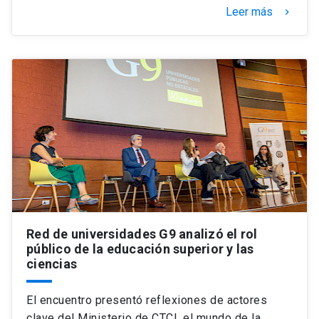
Leer más
keyboard_arrow_right
Red de universidades G9 analizó el rol
público de la educación superior y las
ciencias
El encuentro presentó reflexiones de actores
clave del Ministerio de CTCI, el mundo de la