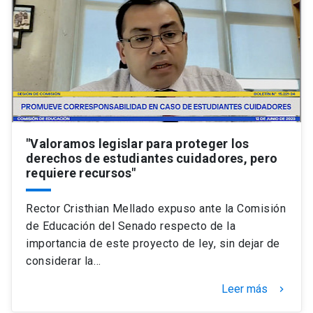
Universidad
keyboard_arrow_down
Información para
Futuros estudiantes
Go to english site
launch
Estudiantes
ACCESOS DIRECTOS
Admisión
"Valoramos legislar para proteger los
launch
Académicos
derechos de estudiantes cuidadores, pero
requiere recursos"
Mi Cuenta UC
launch
Personal
Correo UC
launch
Rector Cristhian Mellado expuso ante la Comisión
launch
Alumni
de Educación del Senado respecto de la
Mi Portal UC
launch
importancia de este proyecto de ley, sin dejar de
Padres y familia
considerar la…
Medios
Biblioteca
launch
launch
Vecinos
Leer más
keyboard_arrow_right
Donaciones
launch