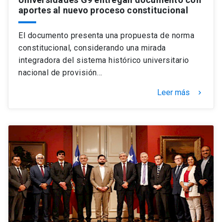
aportes al nuevo proceso constitucional
El documento presenta una propuesta de norma
constitucional, considerando una mirada
integradora del sistema histórico universitario
nacional de provisión…
Leer más
keyboard_arrow_right