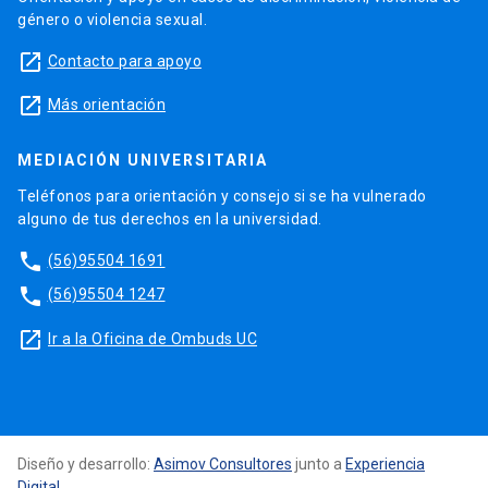
género o violencia sexual.
launch
Contacto para apoyo
launch
Más orientación
MEDIACIÓN UNIVERSITARIA
Teléfonos para orientación y consejo si se ha vulnerado
alguno de tus derechos en la universidad.
phone
(56)95504 1691
phone
(56)95504 1247
launch
Ir a la Oficina de Ombuds UC
Diseño y desarrollo:
Asimov Consultores
junto a
Experiencia
Digital
.