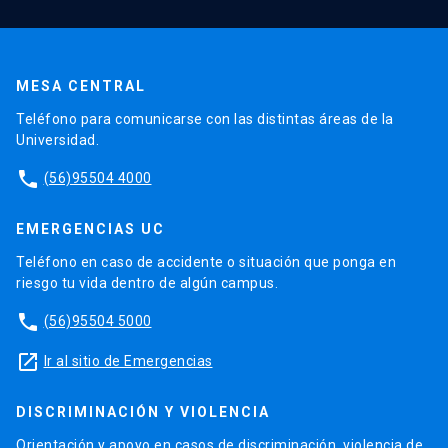
MESA CENTRAL
Teléfono para comunicarse con las distintas áreas de la
Universidad.
phone
(56)95504 4000
EMERGENCIAS UC
Teléfono en caso de accidente o situación que ponga en
riesgo tu vida dentro de algún campus.
phone
(56)95504 5000
launch
Ir al sitio de Emergencias
DISCRIMINACIÓN Y VIOLENCIA
Orientación y apoyo en casos de discriminación, violencia de