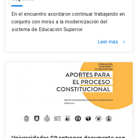
En el encuentro acordaron continuar trabajando en
conjunto con miras a la modernización del
sistema de Educación Superior.
Leer más
keyboard_arrow_right
Universidades G9 entregan documento con