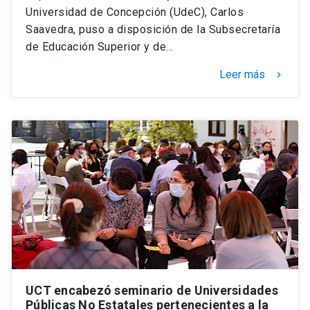
Universidad de Concepción (UdeC), Carlos
Saavedra, puso a disposición de la Subsecretaría
de Educación Superior y de…
Leer más
keyboard_arrow_right
UCT encabezó seminario de Universidades
Públicas No Estatales pertenecientes a la