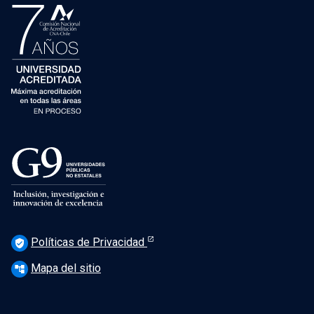
Políticas de Privacidad
verified_user
Mapa del sitio
account_tree