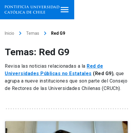
Inicio
keyboard_arrow_right
keyboard_arrow_right
Inicio
Temas
Red G9
Programas de estudio
Temas: Red G9
Facultades, escuelas e
institutos
Revisa las noticias relacionadas a la
Red de
Universidades Públicas no Estatales
(Red G9)
, que
Investigación
agrupa a nueve instituciones que son parte del Consejo
de Rectores de las Universidades Chilenas (CRUCh).
Internacionalización
launch
Extensión
Vinculación