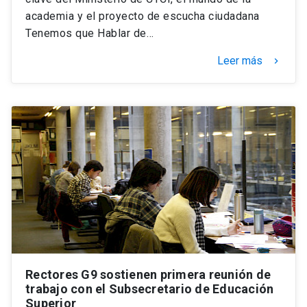
academia y el proyecto de escucha ciudadana
Tenemos que Hablar de…
Leer más
keyboard_arrow_right
Rectores G9 sostienen primera reunión de
trabajo con el Subsecretario de Educación
Superior