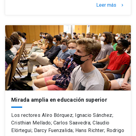
Leer más
keyboard_arrow_right
Mirada amplia en educación superior
Los rectores Aliro Bórquez; Ignacio Sánchez;
Cristhian Mellado; Carlos Saavedra; Claudio
Elórtegui; Darcy Fuenzalida; Hans Richter; Rodrigo