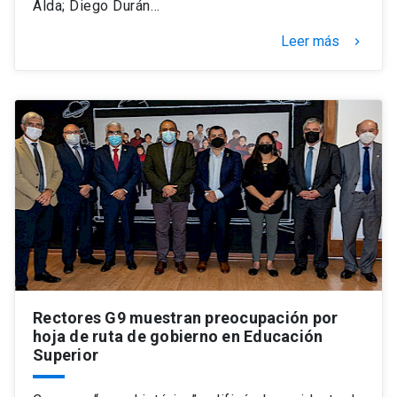
Alda; Diego Durán…
Leer más
keyboard_arrow_right
Rectores G9 muestran preocupación por
hoja de ruta de gobierno en Educación
Superior