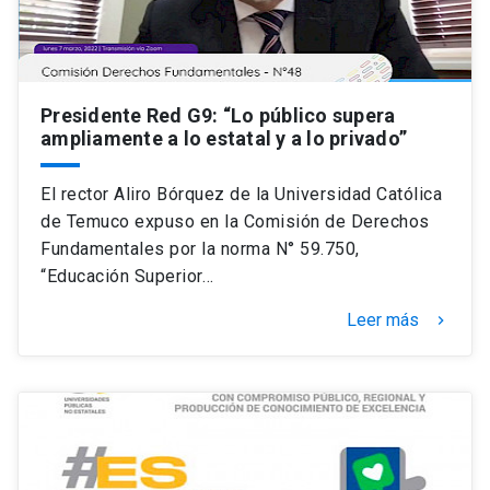
Presidente Red G9: “Lo público supera
ampliamente a lo estatal y a lo privado”
El rector Aliro Bórquez de la Universidad Católica
de Temuco expuso en la Comisión de Derechos
Fundamentales por la norma N° 59.750,
“Educación Superior…
Leer más
keyboard_arrow_right