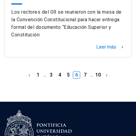
Los rectores del G9 se reunieron con la mesa de
la Convención Constitucional para hacer entrega
formal del documento “Educación Superior y
Constitución:
Leer más
keyboard_arrow_right
1
…
3
4
5
6
7
…
10
keyboard_arrow_left
keyboard_arrow_right