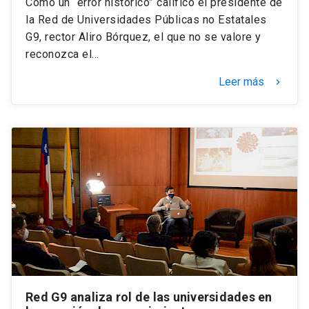
Como un “error histórico” calificó el presidente de
la Red de Universidades Públicas no Estatales
G9, rector Aliro Bórquez, el que no se valore y
reconozca el…
Leer más
keyboard_arrow_right
Red G9 analiza rol de las universidades en