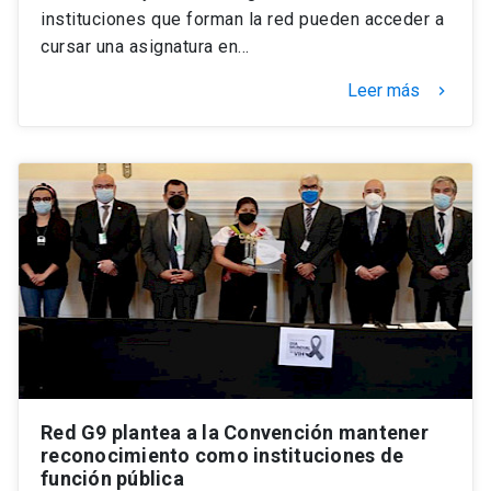
instituciones que forman la red pueden acceder a
cursar una asignatura en…
Leer más
keyboard_arrow_right
Red G9 plantea a la Convención mantener
reconocimiento como instituciones de
función pública