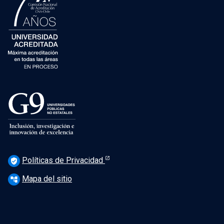
Políticas de Privacidad
verified_user
Mapa del sitio
account_tree