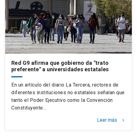
Universidad
keyboard_arrow_down
Información para
Futuros estudiantes
Go to english site
launch
Estudiantes
ACCESOS DIRECTOS
Admisión
Red G9 afirma que gobierno da "trato
launch
Académicos
preferente" a universidades estatales
Mi Cuenta UC
launch
Personal
En un artículo del diario La Tercera, rectores de
Correo UC
launch
diferentes instituciones no estatales señalan que
launch
Alumni
tanto el Poder Ejecutivo como la Convención
Mi Portal UC
launch
Constituyente…
Padres y familia
Medios
Biblioteca
launch
Leer más
keyboard_arrow_right
launch
Vecinos
Donaciones
launch