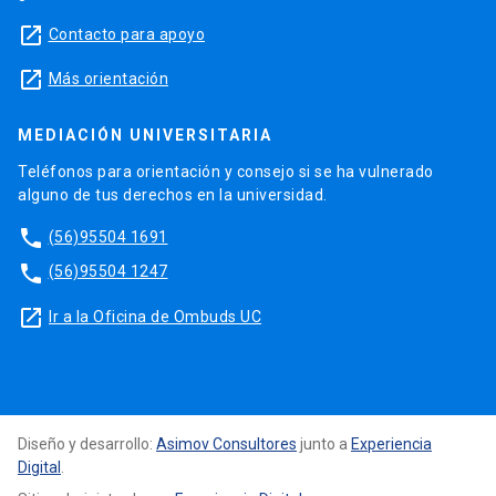
launch
Contacto para apoyo
launch
Más orientación
MEDIACIÓN UNIVERSITARIA
Teléfonos para orientación y consejo si se ha vulnerado
alguno de tus derechos en la universidad.
phone
(56)95504 1691
phone
(56)95504 1247
launch
Ir a la Oficina de Ombuds UC
Diseño y desarrollo:
Asimov Consultores
junto a
Experiencia
Digital
.