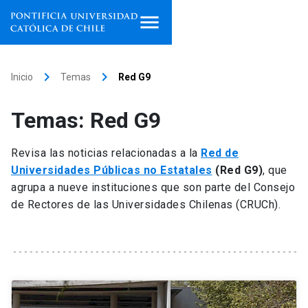
Inicio
keyboard_arrow_right
keyboard_arrow_right
Inicio
Temas
Red G9
Programas de estudio
Temas: Red G9
Facultades, escuelas e
institutos
Revisa las noticias relacionadas a la
Red de
Universidades Públicas no Estatales
(Red G9)
, que
Investigación
agrupa a nueve instituciones que son parte del Consejo
de Rectores de las Universidades Chilenas (CRUCh).
Internacionalización
launch
Extensión
Vinculación