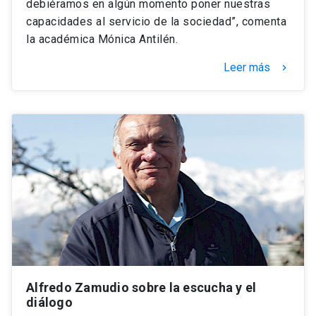
debiéramos en algún momento poner nuestras
capacidades al servicio de la sociedad”, comenta
la académica Mónica Antilén.
Leer más
keyboard_arrow_right
Alfredo Zamudio sobre la escucha y el
diálogo