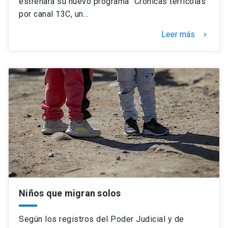
estrenará su nuevo programa “Crónicas terrícolas”
por canal 13C, un…
Leer más
keyboard_arrow_right
Niños que migran solos
Según los registros del Poder Judicial y de