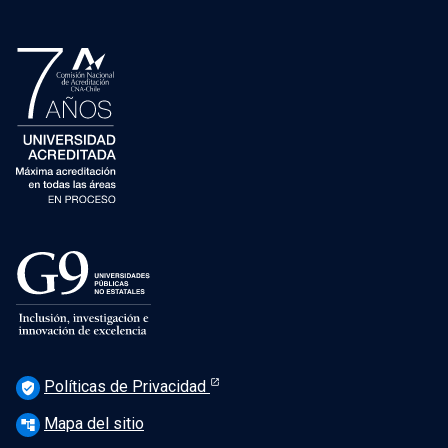
Políticas de Privacidad
verified_user
Mapa del sitio
account_tree