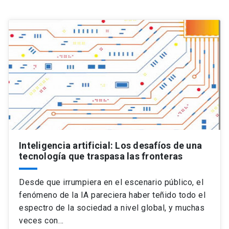
Universidad
keyboard_arrow_down
Información para
Futuros estudiantes
Go to english site
launch
Estudiantes
ACCESOS DIRECTOS
Admisión
launch
Académicos
Mi Cuenta UC
launch
Personal
Inteligencia artificial: Los desafíos de una
Correo UC
launch
tecnología que traspasa las fronteras
launch
Alumni
Mi Portal UC
launch
Desde que irrumpiera en el escenario público, el
Padres y familia
fenómeno de la IA pareciera haber teñido todo el
Medios
Biblioteca
launch
espectro de la sociedad a nivel global, y muchas
launch
Vecinos
Donaciones
launch
veces con…