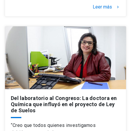
Leer más
keyboard_arrow_right
Del laboratorio al Congreso: La doctora en
Química que influyó en el proyecto de Ley
de Suelos
“Creo que todos quienes investigamos