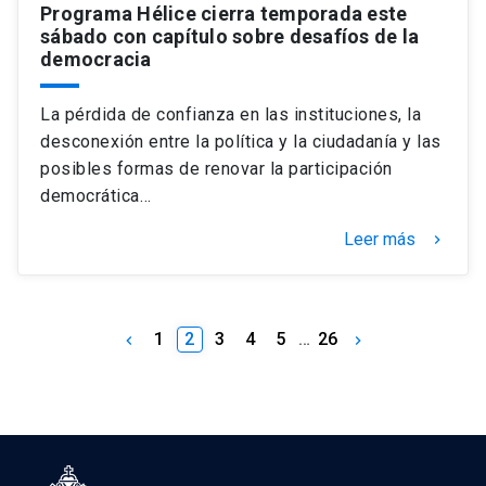
Programa Hélice cierra temporada este
sábado con capítulo sobre desafíos de la
democracia
La pérdida de confianza en las instituciones, la
desconexión entre la política y la ciudadanía y las
posibles formas de renovar la participación
democrática…
Leer más
keyboard_arrow_right
1
2
3
4
5
…
26
keyboard_arrow_left
keyboard_arrow_right