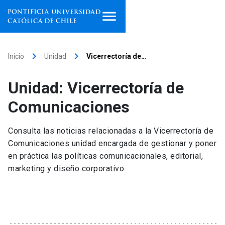
Inicio
keyboard_arrow_right
keyboard_arrow_right
Inicio
Unidad
Vicerrectoría de…
Programas de estudio
Unidad: Vicerrectoría de
Facultades, escuelas e
Comunicaciones
institutos
Consulta las noticias relacionadas a la Vicerrectoría de
Investigación
Comunicaciones unidad encargada de gestionar y poner
en práctica las políticas comunicacionales, editorial,
Internacionalización
launch
marketing y diseño corporativo.
Extensión
Vinculación