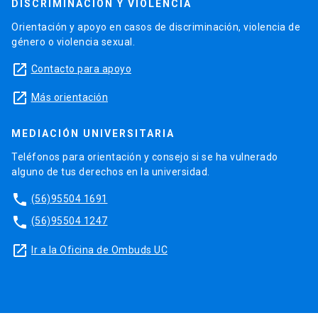
DISCRIMINACIÓN Y VIOLENCIA
Orientación y apoyo en casos de discriminación, violencia de
género o violencia sexual.
launch
Contacto para apoyo
launch
Más orientación
MEDIACIÓN UNIVERSITARIA
Teléfonos para orientación y consejo si se ha vulnerado
alguno de tus derechos en la universidad.
phone
(56)95504 1691
phone
(56)95504 1247
launch
Ir a la Oficina de Ombuds UC