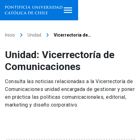
Inicio
keyboard_arrow_right
keyboard_arrow_right
Inicio
Unidad
Vicerrectoría de…
Programas de estudio
Unidad: Vicerrectoría de
Facultades, escuelas e
Comunicaciones
institutos
Consulta las noticias relacionadas a la Vicerrectoría de
Investigación
Comunicaciones unidad encargada de gestionar y poner
en práctica las políticas comunicacionales, editorial,
Internacionalización
launch
marketing y diseño corporativo.
Extensión
Vinculación