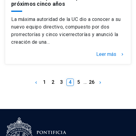
próximos cinco años
La máxima autoridad de la UC dio a conocer a su
nuevo equipo directivo, compuesto por dos
prorrectorías y cinco vicerrectorías y anunció la
creación de una…
Leer más
keyboard_arrow_right
1
2
3
4
5
…
26
keyboard_arrow_left
keyboard_arrow_right