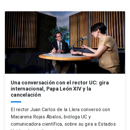
Universidad
keyboard_arrow_down
Información para
Futuros estudiantes
Go to english site
launch
Estudiantes
ACCESOS DIRECTOS
Admisión
launch
Académicos
Mi Cuenta UC
launch
Personal
Una conversación con el rector UC: gira
Correo UC
launch
internacional, Papa León XIV y la
launch
Alumni
cancelación
Mi Portal UC
launch
Padres y familia
El rector Juan Carlos de la Llera conversó con
Medios
Biblioteca
launch
Macarena Rojas Ábalos, bióloga UC y
launch
Vecinos
comunicadora científica, sobre su gira a Estados
Donaciones
launch