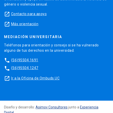
género o violencia sexual.
launch
Contacto para apoyo
launch
Más orientación
MEDIACIÓN UNIVERSITARIA
Teléfonos para orientación y consejo si se ha vulnerado
alguno de tus derechos en la universidad.
phone
(56)95504 1691
phone
(56)95504 1247
launch
Ir a la Oficina de Ombuds UC
Diseño y desarrollo:
Asimov Consultores
junto a
Experiencia
Digital
.