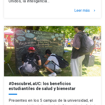
Unidos, la inteligencia…
Leer más
keyboard_arrow_right
#DescubreLaUC: los beneficios
estudiantiles de salud y bienestar
Presentes en los 5 campus de la universidad, el