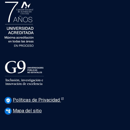
Políticas de Privacidad
verified_user
Mapa del sitio
account_tree