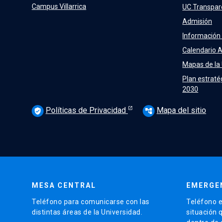
Campus Villarrica
UC Transpar
Admisión
Información
Calendario 
Mapas de la
Plan estraté
2030
Políticas de Privacidad
Mapa del sitio
verified_user
account_tree
MESA CENTRAL
EMERGE
Teléfono para comunicarse con las
Teléfono e
distintas áreas de la Universidad.
situación 