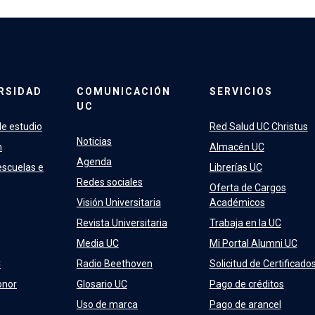
RSIDAD
COMUNICACIÓN
SERVICIOS
UC
e estudio
Red Salud UC Christus
Noticias
n
Almacén UC
Agenda
escuelas e
Librerías UC
Redes sociales
Oferta de Cargos
Visión Universitaria
Académicos
Revista Universitaria
Trabaja en la UC
Media UC
Mi Portal Alumni UC
C
Radio Beethoven
Solicitud de Certificado
onor
Glosario UC
Pago de créditos
Uso de marca
Pago de arancel