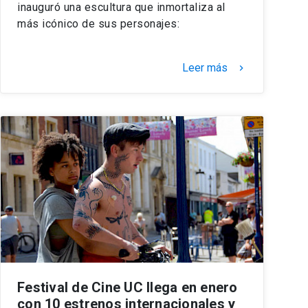
inauguró una escultura que inmortaliza al
más icónico de sus personajes:
Leer más
keyboard_arrow_right
Festival de Cine UC llega en enero
con 10 estrenos internacionales y