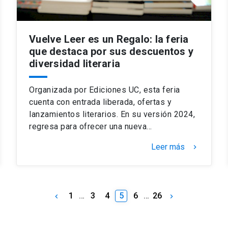
Vuelve Leer es un Regalo: la feria
que destaca por sus descuentos y
diversidad literaria
Organizada por Ediciones UC, esta feria
cuenta con entrada liberada, ofertas y
lanzamientos literarios. En su versión 2024,
regresa para ofrecer una nueva…
Leer más
keyboard_arrow_right
1
…
3
4
5
6
…
26
keyboard_arrow_left
keyboard_arrow_right