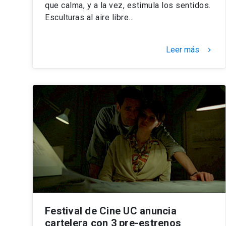
que calma, y a la vez, estimula los sentidos.
Esculturas al aire libre…
Leer más
keyboard_arrow_right
Festival de Cine UC anuncia
cartelera con 3 pre-estrenos