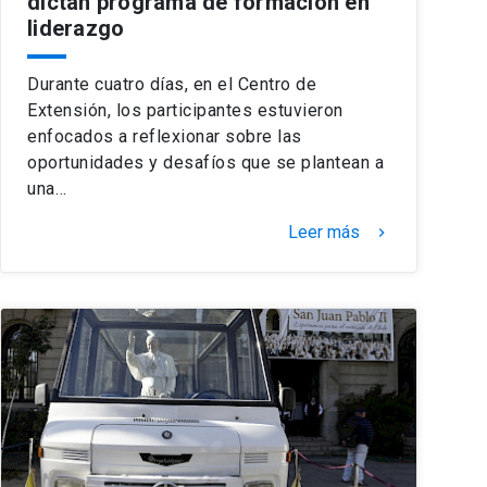
dictan programa de formación en
liderazgo
Durante cuatro días, en el Centro de
Extensión, los participantes estuvieron
enfocados a reflexionar sobre las
oportunidades y desafíos que se plantean a
una…
Leer más
keyboard_arrow_right