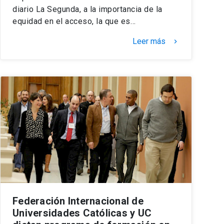
diario La Segunda, a la importancia de la
equidad en el acceso, la que es…
Leer más
keyboard_arrow_right
Federación Internacional de
Universidades Católicas y UC