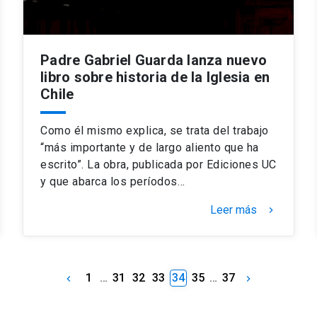
Padre Gabriel Guarda lanza nuevo
libro sobre historia de la Iglesia en
Chile
Como él mismo explica, se trata del trabajo
“más importante y de largo aliento que ha
escrito”. La obra, publicada por Ediciones UC
y que abarca los períodos…
Leer más
keyboard_arrow_right
1
…
31
32
33
34
35
…
37
keyboard_arrow_left
keyboard_arrow_right