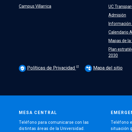
Campus Villarrica
UC Transpar
Admisión
Información
Calendario 
Mapas de la
Plan estraté
2030
Políticas de Privacidad
Mapa del sitio
verified_user
account_tree
MESA CENTRAL
EMERGE
Teléfono para comunicarse con las
Teléfono e
distintas áreas de la Universidad.
situación 