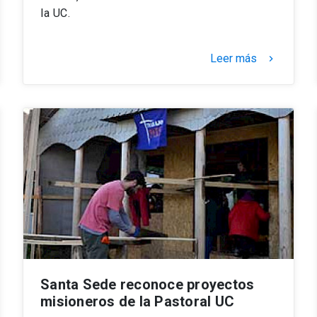
la UC.
Leer más
keyboard_arrow_right
Santa Sede reconoce proyectos
misioneros de la Pastoral UC