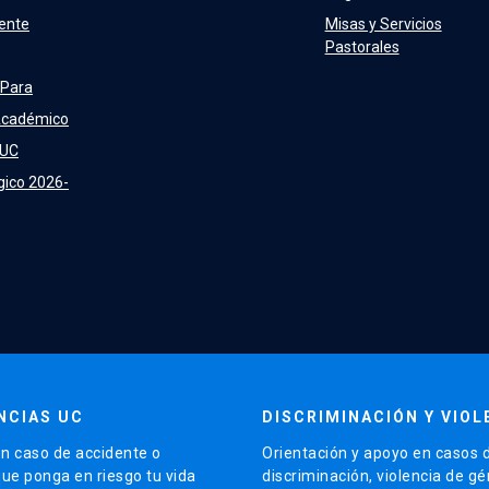
ente
Misas y Servicios
Pastorales
 Para
Académico
 UC
gico 2026-
NCIAS UC
DISCRIMINACIÓN Y VIOL
n caso de accidente o
Orientación y apoyo en casos 
que ponga en riesgo tu vida
discriminación, violencia de g