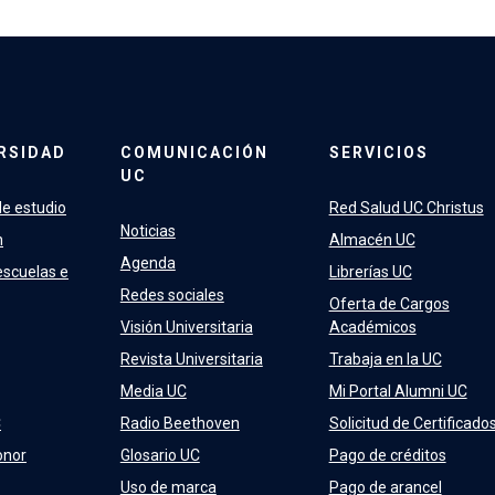
RSIDAD
COMUNICACIÓN
SERVICIOS
UC
e estudio
Red Salud UC Christus
Noticias
n
Almacén UC
Agenda
escuelas e
Librerías UC
Redes sociales
Oferta de Cargos
Visión Universitaria
Académicos
Revista Universitaria
Trabaja en la UC
Media UC
Mi Portal Alumni UC
C
Radio Beethoven
Solicitud de Certificado
onor
Glosario UC
Pago de créditos
Uso de marca
Pago de arancel