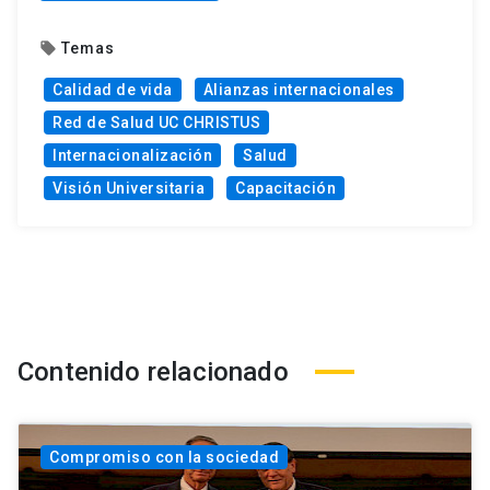
Temas
local_offer
Calidad de vida
Alianzas internacionales
Red de Salud UC CHRISTUS
Internacionalización
Salud
Visión Universitaria
Capacitación
Contenido relacionado
Compromiso con la sociedad