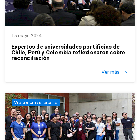
15 mayo 2024
Expertos de universidades pontificias de
Chile, Perú y Colombia reflexionaron sobre
reconciliación
Ver más
keyboard_arrow_right
Visión Universitaria