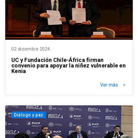
02 diciembre 2024
UC y Fundación Chile-África firman
convenio para apoyar la niñez vulnerable en
Kenia
Ver más
keyboard_arrow_right
Diálogo y paz