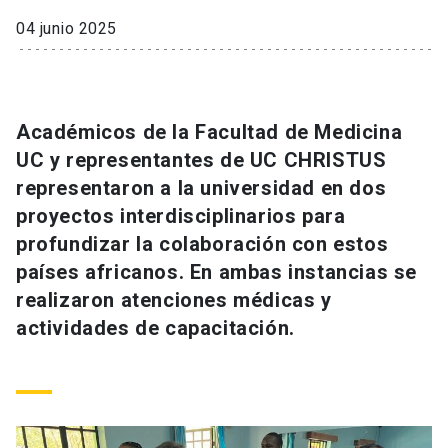
Universidad
04 junio 2025
keyboard_arrow_down
Información para
Futuros estudiantes
Go to english site
launch
Académicos de la Facultad de Medicina
UC y representantes de UC CHRISTUS
Estudiantes
ACCESOS DIRECTOS
representaron a la universidad en dos
Admisión
launch
Académicos
proyectos interdisciplinarios para
profundizar la colaboración con estos
Mi Cuenta UC
launch
Personal
países africanos. En ambas instancias se
Correo UC
launch
realizaron atenciones médicas y
launch
Alumni
actividades de capacitación.
Mi Portal UC
launch
Padres y familia
Medios
Biblioteca
launch
launch
Vecinos
Donaciones
launch