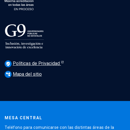
Políticas de Privacidad
verified_user
Mapa del sitio
account_tree
MESA CENTRAL
Teléfono para comunicarse con las distintas áreas de la