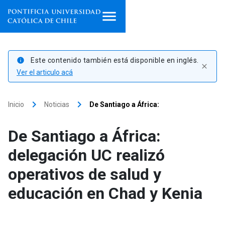
Inicio
Este contenido también está disponible en inglés.
info
close
Programas de estudio
Ver el articulo acá
Facultades, escuelas e
keyboard_arrow_right
keyboard_arrow_right
Inicio
Noticias
De Santiago a África:
institutos
De Santiago a África:
Investigación
delegación UC realizó
Internacionalización
launch
operativos de salud y
Extensión
educación en Chad y Kenia
Vinculación