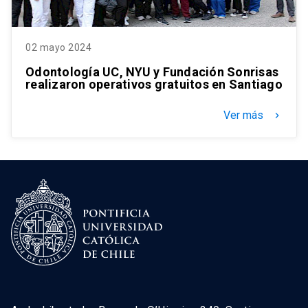
02 mayo 2024
Odontología UC, NYU y Fundación Sonrisas
realizaron operativos gratuitos en Santiago
Ver más
keyboard_arrow_right