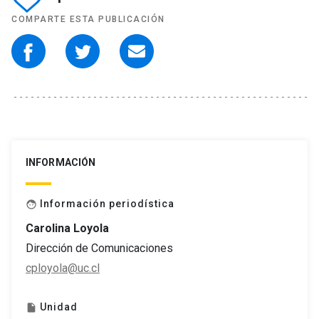
COMPARTE ESTA PUBLICACIÓN
INFORMACIÓN
Información periodística
face
Carolina Loyola
Dirección de Comunicaciones
cployola@uc.cl
Unidad
insert_drive_file