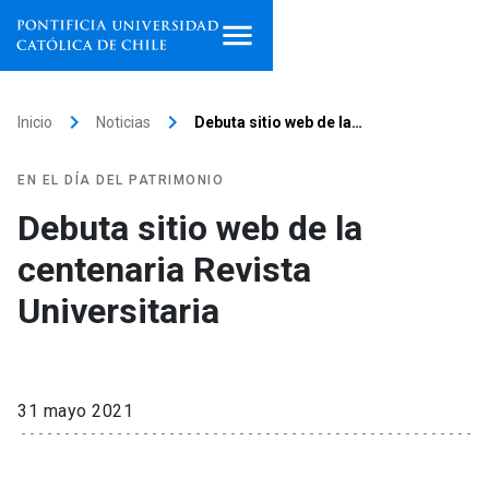
Inicio
keyboard_arrow_right
keyboard_arrow_right
Inicio
Noticias
Debuta sitio web de la…
Programas de estudio
EN EL DÍA DEL PATRIMONIO
Facultades, escuelas e
Debuta sitio web de la
institutos
centenaria Revista
Investigación
Universitaria
Internacionalización
launch
Extensión
31 mayo 2021
Vinculación