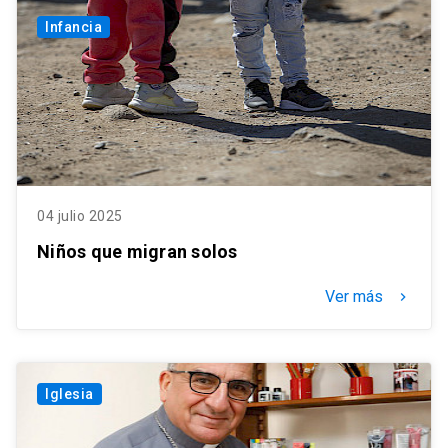
Infancia
04 julio 2025
Niños que migran solos
Ver más
keyboard_arrow_right
Iglesia