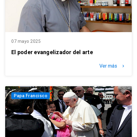
07 mayo 2025
El poder evangelizador del arte
Ver más
keyboard_arrow_right
Papa Francisco