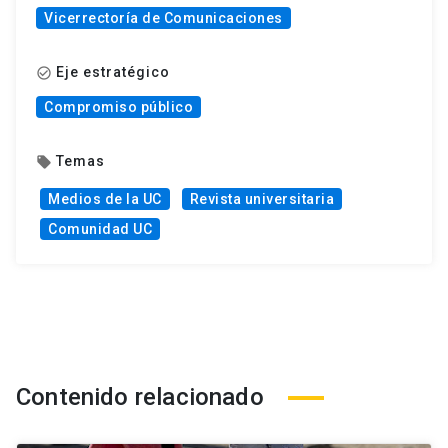
Vicerrectoría de Comunicaciones
Eje estratégico
check_circle_outline
Compromiso público
Temas
local_offer
Medios de la UC
Revista universitaria
Comunidad UC
Contenido relacionado