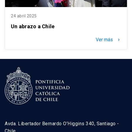
24 abril 2025
Un abrazo a Chile
Ver más
keyboard_arrow_right
Avda. Libertador Bernardo O’Higgins 340, Santiago -
Chile