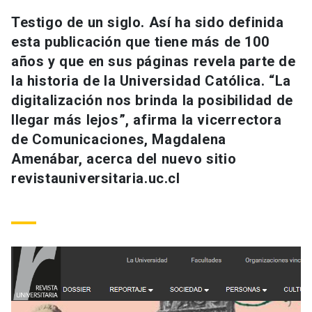
Universidad
Testigo de un siglo. Así ha sido definida
esta publicación que tiene más de 100
keyboard_arrow_down
Información para
años y que en sus páginas revela parte de
la historia de la Universidad Católica. “La
Futuros estudiantes
Go to english site
launch
digitalización nos brinda la posibilidad de
Estudiantes
ACCESOS DIRECTOS
llegar más lejos”, afirma la vicerrectora
de Comunicaciones, Magdalena
Admisión
launch
Académicos
Amenábar, acerca del nuevo sitio
Mi Cuenta UC
launch
revistauniversitaria.uc.cl
Personal
Correo UC
launch
launch
Alumni
Mi Portal UC
launch
Padres y familia
Medios
Biblioteca
launch
launch
Vecinos
Donaciones
launch