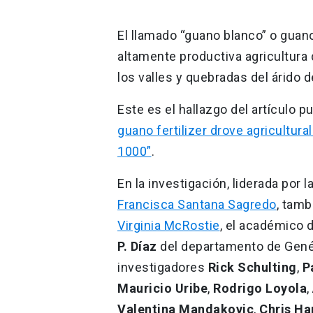
El llamado “guano blanco” o guano
altamente productiva agricultura 
los valles y quebradas del árido 
Este es el hallazgo del artículo p
guano fertilizer drove agricultur
1000”
.
En la investigación, liderada por 
Francisca Santana Sagredo
, tamb
Virginia McRostie
, el académico 
P. Díaz
del departamento de Genéti
investigadores
Rick Schulting
,
P
Mauricio Uribe
,
Rodrigo Loyola
,
Valentina Mandakovic
,
Chris Ha