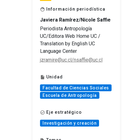
Información periodística
face
Javiera Ramírez/Nicole Saffie
Periodista Antropología
UC/Editora Web Home UC /
Translation by English UC
Language Center
jzramire@uc.cl/nsaffie@uc.cl
Unidad
insert_drive_file
Facultad de Ciencias Sociales
Escuela de Antropología
Eje estratégico
check_circle_outline
Investigación y creación