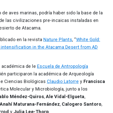
 de aves marinas, podría haber sido la base de la
de las civilizaciones pre-incaicas instaladas en
desierto de Atacama.
ublicado en la revista
Nature Plants
, “
White Gold:
al intensification in the Atacama Desert from AD
la académica de le
Escuela de Antropología
ién participaron la académica de Arqueología
de Ciencias Biológicas
Claudio Latorre
y
Francisca
ca Molecular y Microbiología, junto a los
ablo Méndez-Quiros
,
Ale Vidal-Elgueta
,
Anahí Maturana-Fernández
,
Calogero Santoro
,
rrod
y
Julia Lee-Thorp
.