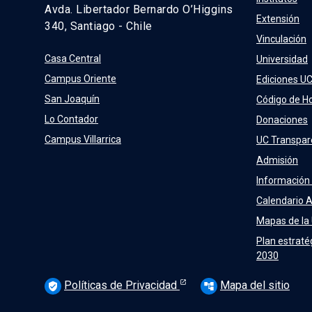
Avda. Libertador Bernardo O’Higgins
Extensión
340, Santiago - Chile
Vinculación
Casa Central
Universidad
Campus Oriente
Ediciones U
San Joaquín
Código de H
Lo Contador
Donaciones
Campus Villarrica
UC Transpar
Admisión
Información
Calendario 
Mapas de la
Plan estraté
2030
Políticas de Privacidad
Mapa del sitio
verified_user
account_tree