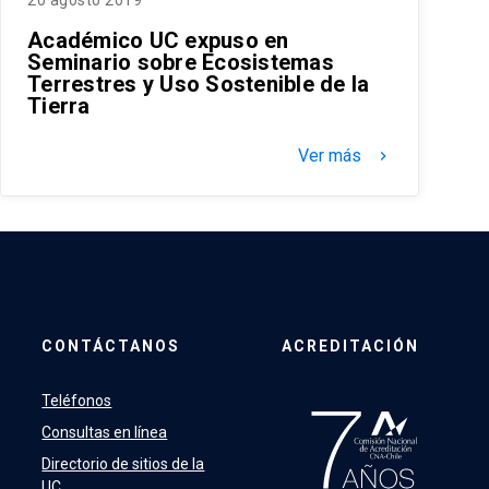
20 agosto 2019
Académico UC expuso en
Seminario sobre Ecosistemas
Terrestres y Uso Sostenible de la
Tierra
Ver más
keyboard_arrow_right
CONTÁCTANOS
ACREDITACIÓN
Teléfonos
Consultas en línea
Directorio de sitios de la
UC