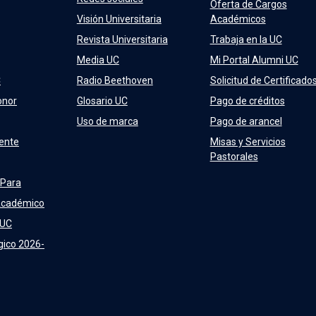
Oferta de Cargos
Visión Universitaria
Académicos
Revista Universitaria
Trabaja en la UC
Media UC
Mi Portal Alumni UC
C
Radio Beethoven
Solicitud de Certificado
onor
Glosario UC
Pago de créditos
Uso de marca
Pago de arancel
ente
Misas y Servicios
Pastorales
 Para
Académico
 UC
gico 2026-