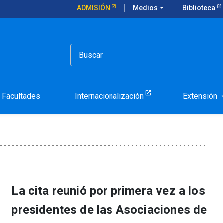
ADMISIÓN
Medios
arrow_drop_down
Biblioteca
 Conferencia Anual de la Asociación Europea de Economistas Ambien
rticipó en Conferencia An
de Economistas Ambienta
Facultades
Internacionalización
Extensión
arrow_d
La cita reunió por primera vez a los
presidentes de las Asociaciones de