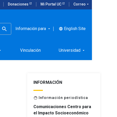
Donaciones
Mi Portal UC
Correo
arrow_drop_down
tales
Información para
English Site
language
arrow_drop_down
ual de la
les
Vinculación
Universidad
rop_down
arrow_drop_down
INFORMACIÓN
Información periodística
face
Comunicaciones Centro para
el Impacto Socioeconómico