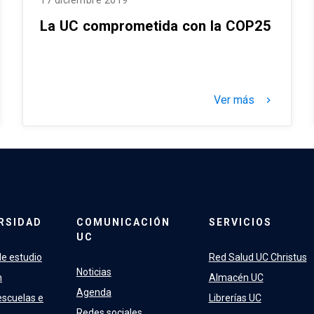
17 diciembre 2019
La UC comprometida con la COP25
Ver más
keyboard_arrow_right
RSIDAD
COMUNICACIÓN
SERVICIOS
UC
e estudio
Red Salud UC Christus
Noticias
n
Almacén UC
Agenda
escuelas e
Librerías UC
Redes sociales