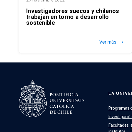
29 noviembre 2022
Investigadores suecos y chilenos
trabajan en torno a desarrollo
sostenible
Ver más
keyboard_arrow_right
LA UNIVE
Programas d
Investigació
Facultades, 
institutos