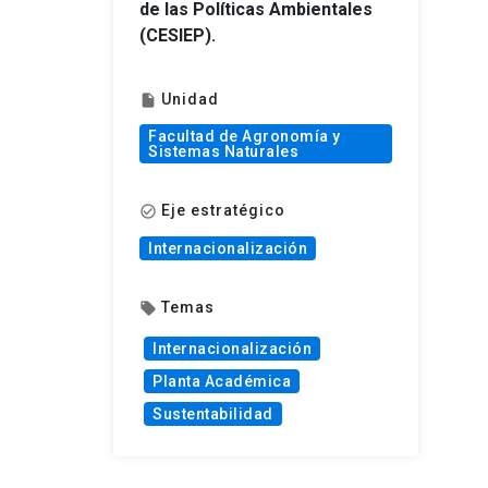
de las Políticas Ambientales
(CESIEP).
Unidad
insert_drive_file
Facultad de Agronomía y
Sistemas Naturales
Eje estratégico
check_circle_outline
Internacionalización
Temas
local_offer
Internacionalización
Planta Académica
Sustentabilidad