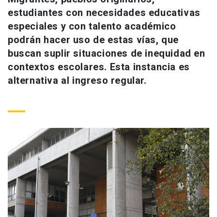
Universidad
estudiantes con necesidades educativas
especiales y con talento académico
keyboard_arrow_down
Información para
podrán hacer uso de estas vías, que
buscan suplir situaciones de inequidad en
Futuros estudiantes
Go to english site
launch
contextos escolares. Esta instancia es
Estudiantes
alternativa al ingreso regular.
ACCESOS DIRECTOS
Admisión
launch
Académicos
Mi Cuenta UC
launch
Personal
Correo UC
launch
launch
Alumni
Mi Portal UC
launch
Padres y familia
Medios
Biblioteca
launch
launch
Vecinos
Donaciones
launch