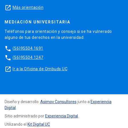
launch
Más orientación
MEDIACIÓN UNIVERSITARIA
Teléfonos para orientación y consejo si se ha vulnerado
alguno de tus derechos en la universidad.
phone
(56)95504 1691
phone
(56)95504 1247
launch
Ir a la Oficina de Ombuds UC
Diseño y desarrollo:
Asimov Consultores
junto a
Experiencia
Digital
.
Sitio administrado por
Experiencia Digital
.
Utilizando el
Kit Digital UC