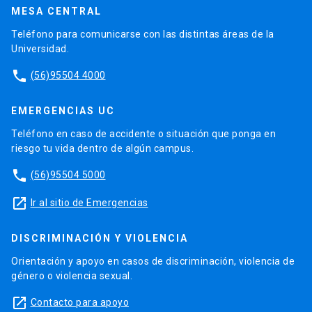
MESA CENTRAL
Teléfono para comunicarse con las distintas áreas de la
Universidad.
phone
(56)95504 4000
EMERGENCIAS UC
Teléfono en caso de accidente o situación que ponga en
riesgo tu vida dentro de algún campus.
phone
(56)95504 5000
launch
Ir al sitio de Emergencias
DISCRIMINACIÓN Y VIOLENCIA
Orientación y apoyo en casos de discriminación, violencia de
género o violencia sexual.
launch
Contacto para apoyo