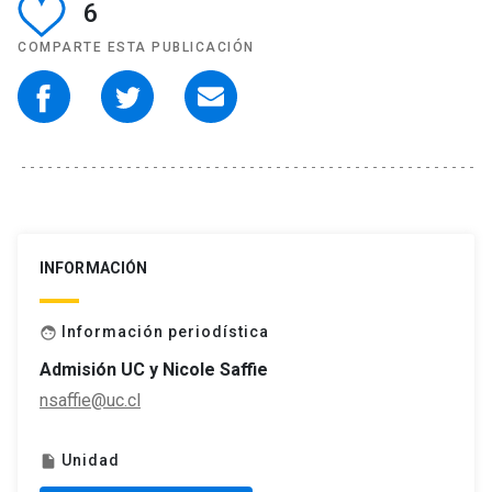
6
COMPARTE ESTA PUBLICACIÓN
INFORMACIÓN
Información periodística
face
Admisión UC y Nicole Saffie
nsaffie@uc.cl
Unidad
insert_drive_file