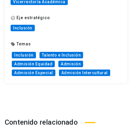
Vicerrectoría Académica
Eje estratégico
check_circle_outline
Inclusión
Temas
local_offer
Inclusión
Talento e Inclusión
Admisión Equidad
Admisión
Admisión Especial
Admisión Intercultural
Contenido relacionado