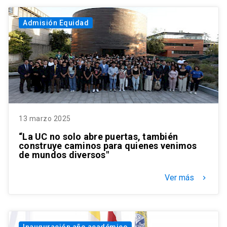
Admisión Equidad
13 marzo 2025
“La UC no solo abre puertas, también
construye caminos para quienes venimos
de mundos diversos"
Ver más
keyboard_arrow_right