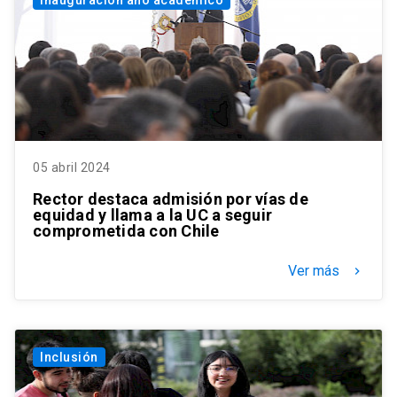
Inauguración año académico
05 abril 2024
Rector destaca admisión por vías de
equidad y llama a la UC a seguir
comprometida con Chile
Ver más
keyboard_arrow_right
Inclusión