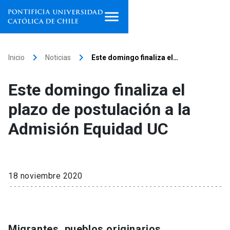
Inicio
keyboard_arrow_right
keyboard_arrow_right
Inicio
Noticias
Este domingo finaliza el…
Programas de estudio
Este domingo finaliza el
Facultades, escuelas e
plazo de postulación a la
institutos
Admisión Equidad UC
Investigación
Internacionalización
launch
18 noviembre 2020
Extensión
Vinculación
Migrantes, pueblos originarios,