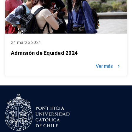
24 marzo 2024
Admisión de Equidad 2024
Ver más
keyboard_arrow_right