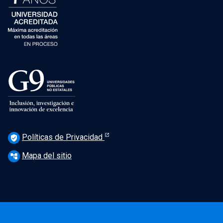
Políticas de Privacidad
verified_user
Mapa del sitio
account_tree