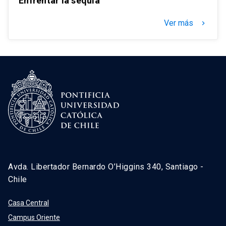
Enfrentar la sequía
Ver más
keyboard_arrow_right
Avda. Libertador Bernardo O’Higgins 340, Santiago -
Chile
Casa Central
Campus Oriente