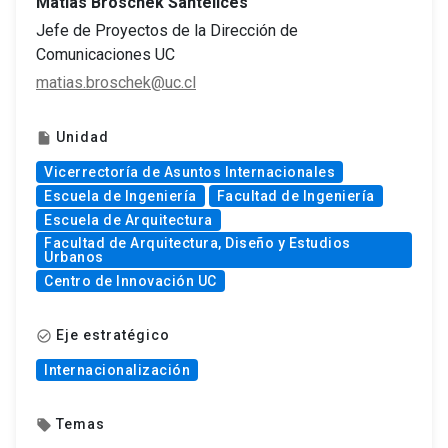
Matías Broschek Santelices
Jefe de Proyectos de la Dirección de
Comunicaciones UC
matias.broschek@uc.cl
Unidad
insert_drive_file
Vicerrectoría de Asuntos Internacionales
Escuela de Ingeniería
Facultad de Ingeniería
Escuela de Arquitectura
Facultad de Arquitectura, Diseño y Estudios
Urbanos
Centro de Innovación UC
Eje estratégico
check_circle_outline
Internacionalización
Temas
local_offer