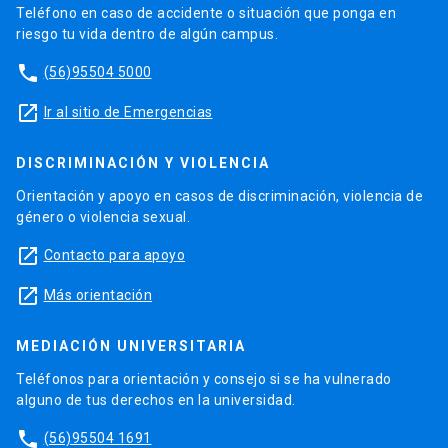
Teléfono en caso de accidente o situación que ponga en
riesgo tu vida dentro de algún campus.
phone
(56)95504 5000
launch
Ir al sitio de Emergencias
DISCRIMINACIÓN Y VIOLENCIA
Orientación y apoyo en casos de discriminación, violencia de
género o violencia sexual.
launch
Contacto para apoyo
launch
Más orientación
MEDIACIÓN UNIVERSITARIA
Teléfonos para orientación y consejo si se ha vulnerado
alguno de tus derechos en la universidad.
phone
(56)95504 1691