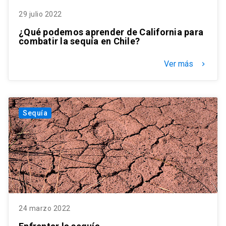
29 julio 2022
¿Qué podemos aprender de California para
combatir la sequía en Chile?
Ver más
keyboard_arrow_right
Sequía
24 marzo 2022