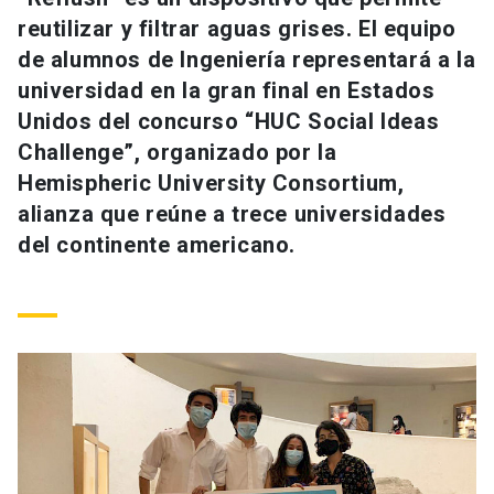
Universidad
reutilizar y filtrar aguas grises. El equipo
de alumnos de Ingeniería representará a la
keyboard_arrow_down
Información para
universidad en la gran final en Estados
Unidos del concurso “HUC Social Ideas
Futuros estudiantes
Go to english site
launch
Challenge”, organizado por la
Estudiantes
Hemispheric University Consortium,
ACCESOS DIRECTOS
alianza que reúne a trece universidades
Admisión
launch
Académicos
del continente americano.
Mi Cuenta UC
launch
Personal
Correo UC
launch
launch
Alumni
Mi Portal UC
launch
Padres y familia
Medios
Biblioteca
launch
launch
Vecinos
Donaciones
launch