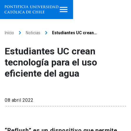
Inicio
keyboard_arrow_right
keyboard_arrow_right
Inicio
Noticias
Estudiantes UC crean…
Programas de estudio
Estudiantes UC crean
Facultades, escuelas e
tecnología para el uso
institutos
eficiente del agua
Investigación
Internacionalización
launch
08 abril 2022
Extensión
Vinculación
“Reflush” es un dispositivo que permite