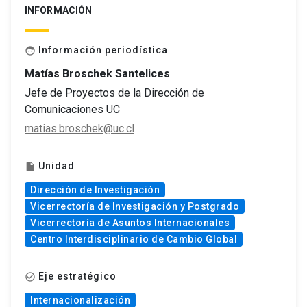
INFORMACIÓN
Información periodística
face
Matías Broschek Santelices
Jefe de Proyectos de la Dirección de
Comunicaciones UC
matias.broschek@uc.cl
Unidad
insert_drive_file
Dirección de Investigación
Vicerrectoría de Investigación y Postgrado
Vicerrectoría de Asuntos Internacionales
Centro Interdisciplinario de Cambio Global
Eje estratégico
check_circle_outline
Internacionalización