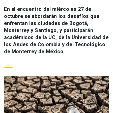
Universidad
En el encuentro del miércoles 27 de
octubre se abordarán los desafíos que
keyboard_arrow_down
Información para
enfrentan las ciudades de Bogotá,
Futuros estudiantes
Go to english site
launch
Monterrey y Santiago, y participarán
académicos de la UC, de la Universidad de
Estudiantes
ACCESOS DIRECTOS
los Andes de Colombia y del Tecnológico
de Monterrey de México.
Admisión
launch
Académicos
Mi Cuenta UC
launch
Personal
Correo UC
launch
launch
Alumni
Mi Portal UC
launch
Padres y familia
Medios
Biblioteca
launch
launch
Vecinos
Donaciones
launch