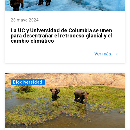
28 mayo 2024
La UC y Universidad de Columbia se unen
para desentrañar el retroceso glacial y el
cambio climático
Ver más
keyboard_arrow_right
Biodiversidad