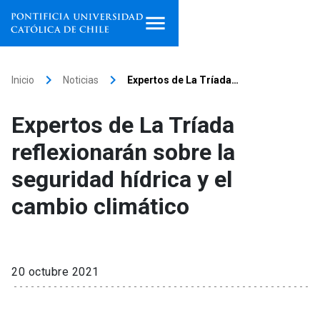
Inicio
keyboard_arrow_right
keyboard_arrow_right
Inicio
Noticias
Expertos de La Tríada…
Programas de estudio
Expertos de La Tríada
Facultades, escuelas e
reflexionarán sobre la
institutos
seguridad hídrica y el
Investigación
cambio climático
Internacionalización
launch
Extensión
20 octubre 2021
Vinculación