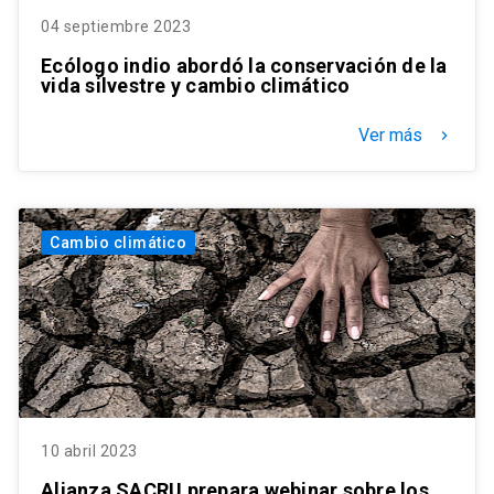
04 septiembre 2023
Ecólogo indio abordó la conservación de la
vida silvestre y cambio climático
Ver más
keyboard_arrow_right
Cambio climático
10 abril 2023
Alianza SACRU prepara webinar sobre los