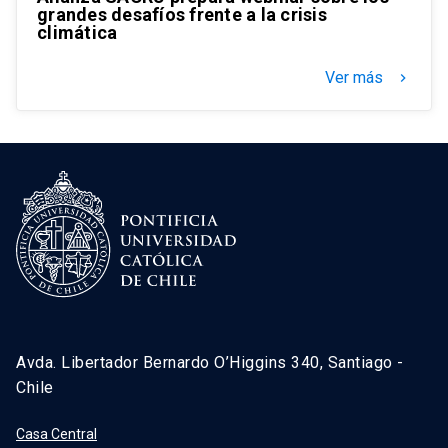
grandes desafíos frente a la crisis
climática
Ver más
keyboard_arrow_right
Avda. Libertador Bernardo O’Higgins 340, Santiago -
Chile
Casa Central