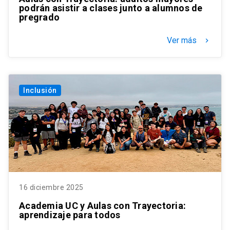
podrán asistir a clases junto a alumnos de
pregrado
Ver más
keyboard_arrow_right
Inclusión
16 diciembre 2025
Academia UC y Aulas con Trayectoria:
aprendizaje para todos