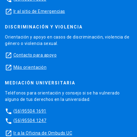
launch
Ir al sitio de Emergencias
DISCRIMINACIÓN Y VIOLENCIA
Orientación y apoyo en casos de discriminación, violencia de
género o violencia sexual.
launch
Contacto para apoyo
launch
Más orientación
MEDIACIÓN UNIVERSITARIA
Teléfonos para orientación y consejo si se ha vulnerado
alguno de tus derechos en la universidad.
phone
(56)95504 1691
phone
(56)95504 1247
launch
Ir a la Oficina de Ombuds UC