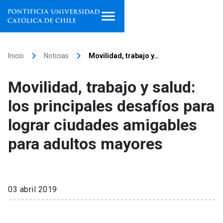
Inicio
keyboard_arrow_right
keyboard_arrow_right
Inicio
Noticias
Movilidad, trabajo y…
Programas de estudio
Movilidad, trabajo y salud:
Facultades, escuelas e
los principales desafíos para
institutos
lograr ciudades amigables
Investigación
para adultos mayores
Internacionalización
launch
Extensión
03 abril 2019
Vinculación