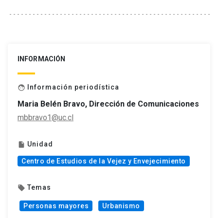
INFORMACIÓN
Información periodística
face
Maria Belén Bravo, Dirección de Comunicaciones
mbbravo1@uc.cl
Unidad
insert_drive_file
Centro de Estudios de la Vejez y Envejecimiento
Temas
local_offer
Personas mayores
Urbanismo