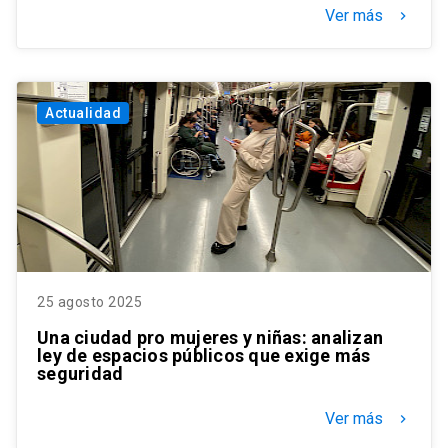
Ver más
keyboard_arrow_right
Actualidad
25 agosto 2025
Una ciudad pro mujeres y niñas: analizan
ley de espacios públicos que exige más
seguridad
Ver más
keyboard_arrow_right