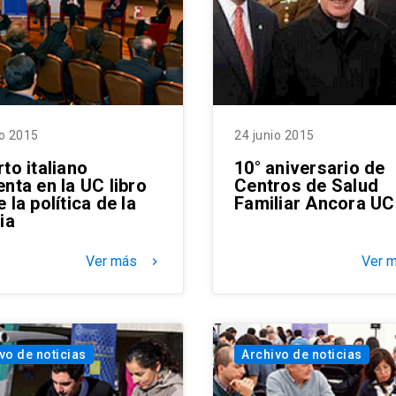
io 2015
24 junio 2015
to italiano
10° aniversario de
nta en la UC libro
Centros de Salud
 la política de la
Familiar Ancora UC
ia
Ver más
Ver 
keyboard_arrow_right
vo de noticias
Archivo de noticias