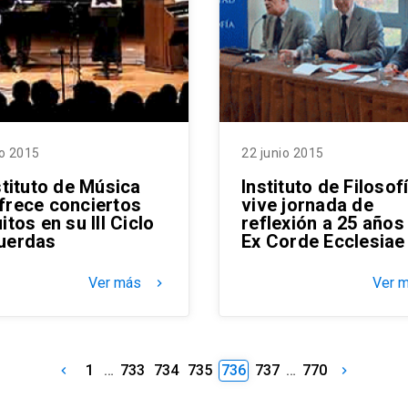
io 2015
22 junio 2015
stituto de Música
Instituto de Filosof
frece conciertos
vive jornada de
itos en su III Ciclo
reflexión a 25 años
uerdas
Ex Corde Ecclesiae
Ver más
Ver 
keyboard_arrow_right
1
…
733
734
735
736
737
…
770
keyboard_arrow_left
keyboard_arrow_right