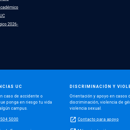
Académico
 UC
gico 2026-
NCIAS UC
DISCRIMINACIÓN Y VIOL
n caso de accidente o
Orientación y apoyo en casos 
que ponga en riesgo tu vida
discriminación, violencia de g
 algún campus.
violencia sexual.
launch
5504 5000
Contacto para apoyo