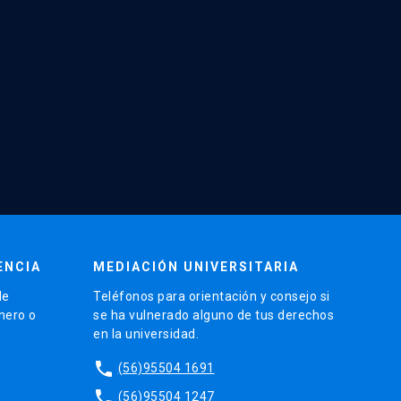
ENCIA
MEDIACIÓN UNIVERSITARIA
de
Teléfonos para orientación y consejo si
énero o
se ha vulnerado alguno de tus derechos
en la universidad.
phone
(56)95504 1691
phone
(56)95504 1247