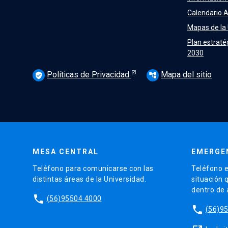
Calendario 
Mapas de la
Plan estraté
2030
Políticas de Privacidad
Mapa del sitio
verified_user
account_tree
MESA CENTRAL
EMERGE
Teléfono para comunicarse con las
Teléfono e
distintas áreas de la Universidad.
situación 
dentro de
phone
(56)95504 4000
phone
(56)9