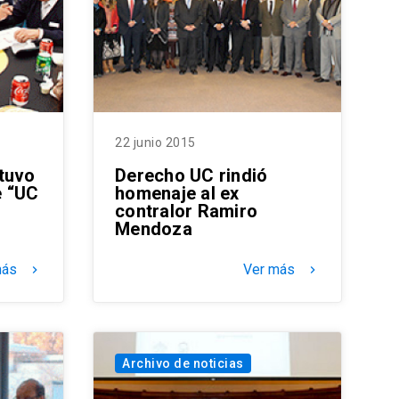
22 junio 2015
tuvo
Derecho UC rindió
e “UC
homenaje al ex
contralor Ramiro
Mendoza
más
Ver más
keyboard_arrow_right
keyboard_arrow_right
Archivo de noticias