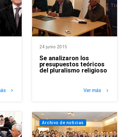
24 junio 2015
Se analizaron los
presupuestos teóricos
del pluralismo religioso
más
Ver más
keyboard_arrow_right
keyboard_arrow_right
Archivo de noticias