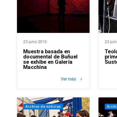
23 junio 2015
23 jun
Muestra basada en
Teol
documental de Buñuel
prim
se exhibe en Galería
Sust
Macchina
Ver más
keyboard_arrow_right
Archivo de noticias
Archi