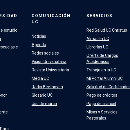
RSIDAD
COMUNICACIÓN
SERVICIOS
UC
e estudio
Red Salud UC Christus
Noticias
n
Almacén UC
Agenda
escuelas e
Librerías UC
Redes sociales
Oferta de Cargos
Visión Universitaria
Académicos
Revista Universitaria
Trabaja en la UC
Media UC
Mi Portal Alumni UC
C
Radio Beethoven
Solicitud de Certificado
onor
Glosario UC
Pago de créditos
Uso de marca
Pago de arancel
ente
Misas y Servicios
Pastorales
 Para