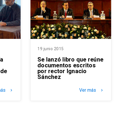
19 junio 2015
ía
Se lanzó libro que reúne
documentos escritos
 de
por rector Ignacio
Sánchez
más
Ver más
keyboard_arrow_right
keyboard_arrow_right