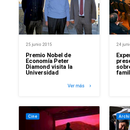
25 junio 2015
24 jun
Premio Nobel de
Exper
Economía Peter
prese
Diamond visita la
sobre
Universidad
famil
Ver más
keyboard_arrow_right
Cine
Archi