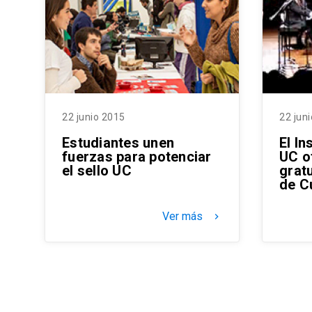
22 junio 2015
22 jun
Estudiantes unen
El In
fuerzas para potenciar
UC o
el sello UC
gratu
de C
Ver más
keyboard_arrow_right