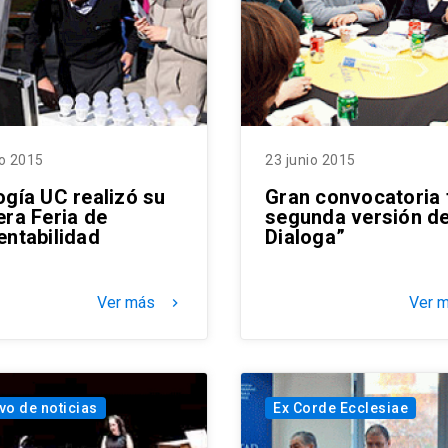
io 2015
23 junio 2015
ogía UC realizó su
Gran convocatoria 
era Feria de
segunda versión d
entabilidad
Dialoga”
Ver más
Ver 
keyboard_arrow_right
vo de noticias
Ex Corde Ecclesiae