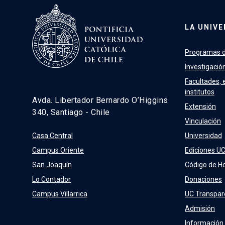
LA UNIVE
Programas d
Investigació
Facultades, 
institutos
Avda. Libertador Bernardo O’Higgins
Extensión
340, Santiago - Chile
Vinculación
Casa Central
Universidad
Campus Oriente
Ediciones U
San Joaquín
Código de H
Lo Contador
Donaciones
Campus Villarrica
UC Transpar
Admisión
Información