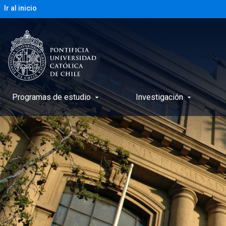
Ir al inicio
Programas de estudio
Investigación
arrow_drop_down
arrow_drop_down