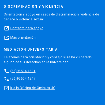
DISCRIMINACIÓN Y VIOLENCIA
Orientación y apoyo en casos de discriminación, violencia de
género o violencia sexual.
launch
Contacto para apoyo
launch
Más orientación
MEDIACIÓN UNIVERSITARIA
Teléfonos para orientación y consejo si se ha vulnerado
alguno de tus derechos en la universidad.
phone
(56)95504 1691
phone
(56)95504 1247
launch
Ir a la Oficina de Ombuds UC