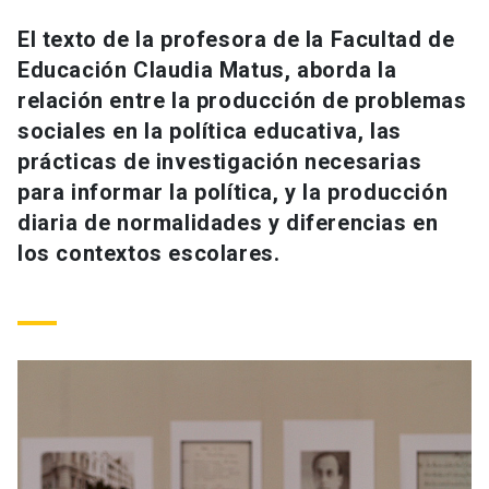
Universidad
El texto de la profesora de la Facultad de
Educación Claudia Matus, aborda la
keyboard_arrow_down
Información para
relación entre la producción de problemas
Futuros estudiantes
Go to english site
launch
sociales en la política educativa, las
prácticas de investigación necesarias
Estudiantes
ACCESOS DIRECTOS
para informar la política, y la producción
diaria de normalidades y diferencias en
Admisión
launch
Académicos
los contextos escolares.
Mi Cuenta UC
launch
Personal
Correo UC
launch
launch
Alumni
Mi Portal UC
launch
Padres y familia
Medios
Biblioteca
launch
launch
Vecinos
Donaciones
launch