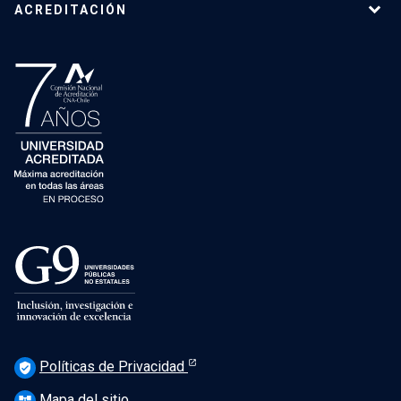
ACREDITACIÓN
Políticas de Privacidad
verified_user
Mapa del sitio
account_tree