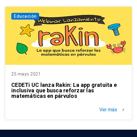
Educación
25 mayo 2021
CEDETi UC lanza Rakin: La app gratuita e
inclusiva que busca reforzar las
matemáticas en párvulos
Ver más
keyboard_arrow_right