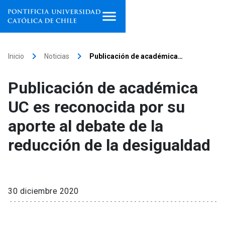
Inicio
keyboard_arrow_right
keyboard_arrow_right
Inicio
Noticias
Publicación de académica…
Programas de estudio
Publicación de académica
Facultades, escuelas e
UC es reconocida por su
institutos
aporte al debate de la
Investigación
reducción de la desigualdad
Internacionalización
launch
Extensión
30 diciembre 2020
Vinculación