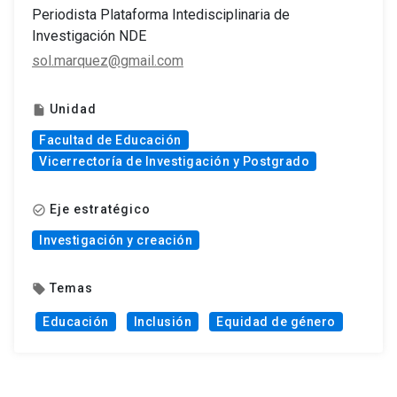
Periodista Plataforma Intedisciplinaria de
Investigación NDE
sol.marquez@gmail.com
Unidad
insert_drive_file
Facultad de Educación
Vicerrectoría de Investigación y Postgrado
Eje estratégico
check_circle_outline
Investigación y creación
Temas
local_offer
Educación
Inclusión
Equidad de género