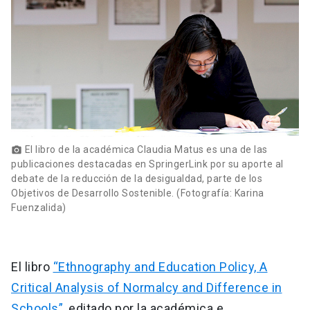
El libro de la académica Claudia Matus es una de las
photo_camera
publicaciones destacadas en SpringerLink por su aporte al
debate de la reducción de la desigualdad, parte de los
Objetivos de Desarrollo Sostenible. (Fotografía: Karina
Fuenzalida)
El libro
“Ethnography and Education Policy, A
Critical Analysis of Normalcy and Difference in
Schools”
, editado por la académica e