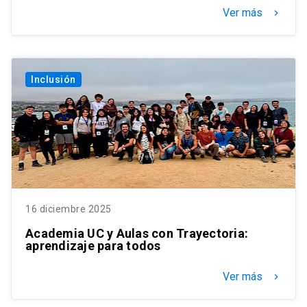
Ver más
keyboard_arrow_right
Inclusión
16 diciembre 2025
Academia UC y Aulas con Trayectoria:
aprendizaje para todos
Ver más
keyboard_arrow_right