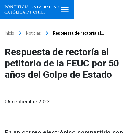
Inicio
keyboard_arrow_right
keyboard_arrow_right
Inicio
Noticias
Respuesta de rectoría al…
Programas de estudio
Respuesta de rectoría al
Facultades, escuelas e
petitorio de la FEUC por 50
institutos
años del Golpe de Estado
Investigación
Internacionalización
launch
05 septiembre 2023
Extensión
Vinculación
En un correo electrónico compartido con