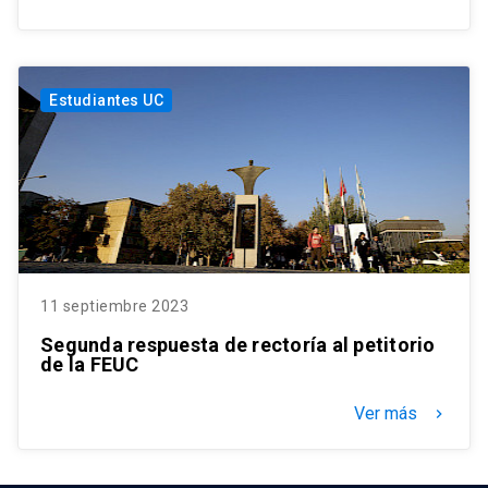
Estudiantes UC
11 septiembre 2023
Segunda respuesta de rectoría al petitorio
de la FEUC
Ver más
keyboard_arrow_right