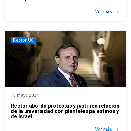
Ver más
keyboard_arrow_right
Rector UC
10 mayo 2024
Rector aborda protestas y justifica relación
de la universidad con planteles palestinos y
de Israel
Ver más
keyboard_arrow_right