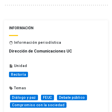
INFORMACIÓN
Información periodística
face
Dirección de Comunicaciones UC
Unidad
insert_drive_file
Rectoría
Temas
local_offer
Diálogo y paz
FEUC
Debate público
Compromiso con la sociedad