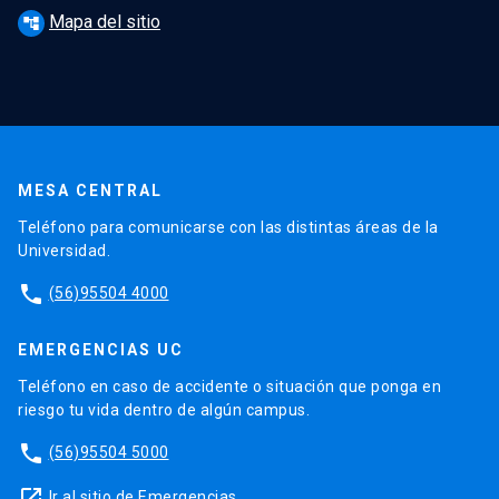
Mapa del sitio
account_tree
MESA CENTRAL
Teléfono para comunicarse con las distintas áreas de la
Universidad.
phone
(56)95504 4000
EMERGENCIAS UC
Teléfono en caso de accidente o situación que ponga en
riesgo tu vida dentro de algún campus.
phone
(56)95504 5000
launch
Ir al sitio de Emergencias