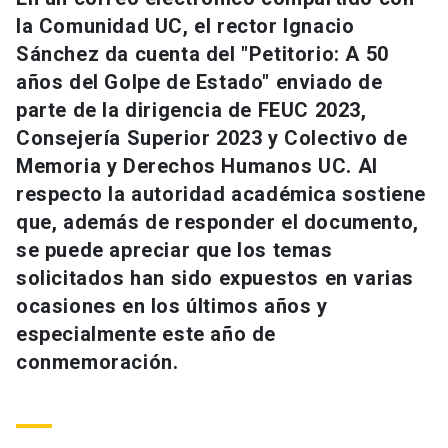
Universidad
la Comunidad UC, el rector Ignacio
Sánchez da cuenta del "Petitorio: A 50
keyboard_arrow_down
Información para
años del Golpe de Estado" enviado de
parte de la dirigencia de FEUC 2023,
Futuros estudiantes
Go to english site
launch
Consejería Superior 2023 y Colectivo de
Estudiantes
Memoria y Derechos Humanos UC. Al
ACCESOS DIRECTOS
respecto la autoridad académica sostiene
Admisión
launch
Académicos
que, además de responder el documento,
se puede apreciar que los temas
Mi Cuenta UC
launch
Personal
solicitados han sido expuestos en varias
Correo UC
launch
ocasiones en los últimos años y
launch
Alumni
especialmente este año de
Mi Portal UC
launch
Padres y familia
conmemoración.
Medios
Biblioteca
launch
launch
Vecinos
Donaciones
launch