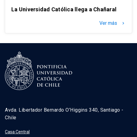
La Universidad Católica llega a Chañaral
Ver más
keyboard_arrow_right
Avda. Libertador Bernardo O’Higgins 340, Santiago -
Chile
Casa Central