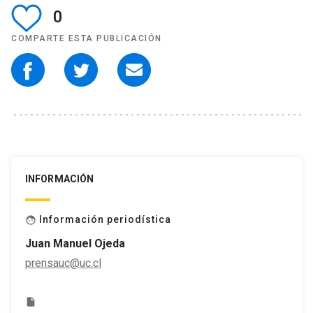
0
COMPARTE ESTA PUBLICACIÓN
INFORMACIÓN
Información periodística
face
Juan Manuel Ojeda
prensauc@uc.cl
insert_drive_file