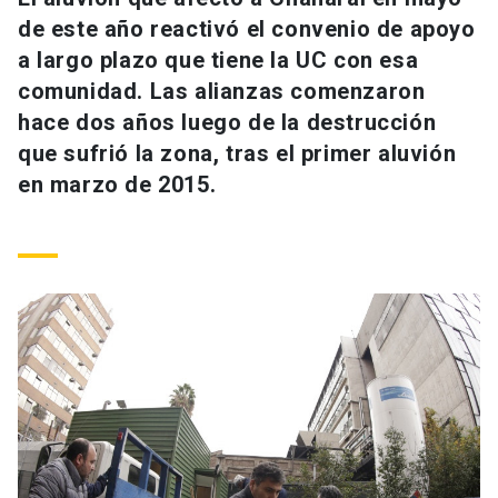
Universidad
de este año reactivó el convenio de apoyo
a largo plazo que tiene la UC con esa
keyboard_arrow_down
Información para
comunidad. Las alianzas comenzaron
hace dos años luego de la destrucción
Futuros estudiantes
Go to english site
launch
que sufrió la zona, tras el primer aluvión
Estudiantes
en marzo de 2015.
ACCESOS DIRECTOS
Admisión
launch
Académicos
Mi Cuenta UC
launch
Personal
Correo UC
launch
launch
Alumni
Mi Portal UC
launch
Padres y familia
Medios
Biblioteca
launch
launch
Vecinos
Donaciones
launch