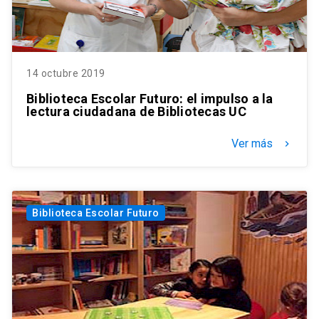
14 octubre 2019
Biblioteca Escolar Futuro: el impulso a la
lectura ciudadana de Bibliotecas UC
Ver más
keyboard_arrow_right
Biblioteca Escolar Futuro