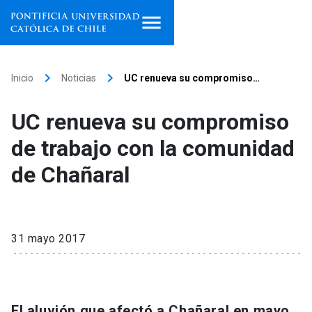
Inicio
keyboard_arrow_right
keyboard_arrow_right
Inicio
Noticias
UC renueva su compromiso…
Programas de estudio
UC renueva su compromiso
Facultades, escuelas e
de trabajo con la comunidad
institutos
de Chañaral
Investigación
Internacionalización
launch
31 mayo 2017
Extensión
Vinculación
El aluvión que afectó a Chañaral en mayo