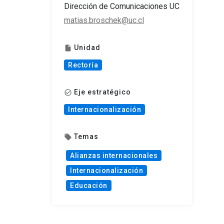
Dirección de Comunicaciones UC
matias.broschek@uc.cl
Unidad
insert_drive_file
Rectoría
Eje estratégico
check_circle_outline
Internacionalización
Temas
local_offer
Alianzas internacionales
Internacionalización
Educación