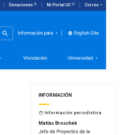
Donaciones
Mi Portal UC
Correo
arrow_drop_down
Información para
English Site
language
arrow_drop_down
 Perú
Vinculación
Universidad
rop_down
arrow_drop_down
INFORMACIÓN
Información periodística
face
Matías Broschek
Jefe de Proyectos de la