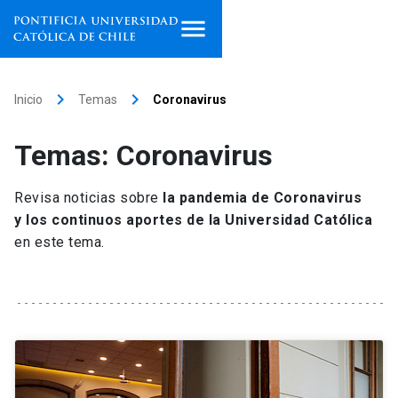
Inicio
keyboard_arrow_right
keyboard_arrow_right
Inicio
Temas
Coronavirus
Programas de estudio
Temas: Coronavirus
Facultades, escuelas e
institutos
Revisa noticias sobre
la pandemia de Coronavirus
y los continuos aportes de la Universidad Católica
Investigación
en este tema.
Internacionalización
launch
Extensión
Vinculación