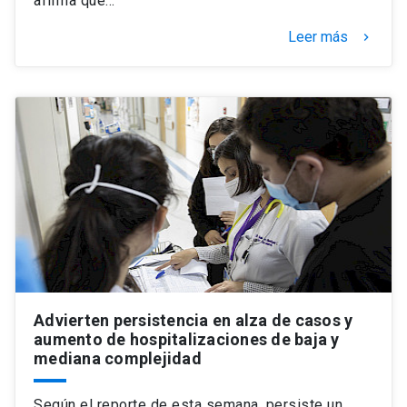
afirma que…
Leer más
keyboard_arrow_right
Advierten persistencia en alza de casos y
aumento de hospitalizaciones de baja y
mediana complejidad
Según el reporte de esta semana, persiste un