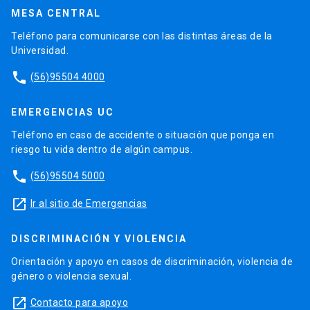
MESA CENTRAL
Teléfono para comunicarse con las distintas áreas de la
Universidad.
phone
(56)95504 4000
EMERGENCIAS UC
Teléfono en caso de accidente o situación que ponga en
riesgo tu vida dentro de algún campus.
phone
(56)95504 5000
launch
Ir al sitio de Emergencias
DISCRIMINACIÓN Y VIOLENCIA
Orientación y apoyo en casos de discriminación, violencia de
género o violencia sexual.
launch
Contacto para apoyo