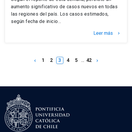
aumento significativo de casos nuevos en todas
las regiones del país. Los casos estimados,
según fecha de inicio…
Leer más
keyboard_arrow_right
1
2
3
4
5
…
42
keyboard_arrow_left
keyboard_arrow_right