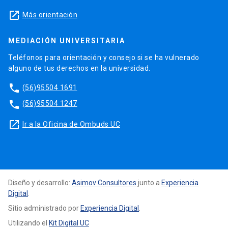
launch
Más orientación
MEDIACIÓN UNIVERSITARIA
Teléfonos para orientación y consejo si se ha vulnerado
alguno de tus derechos en la universidad.
phone
(56)95504 1691
phone
(56)95504 1247
launch
Ir a la Oficina de Ombuds UC
Diseño y desarrollo:
Asimov Consultores
junto a
Experiencia
Digital
.
Sitio administrado por
Experiencia Digital
.
Utilizando el
Kit Digital UC