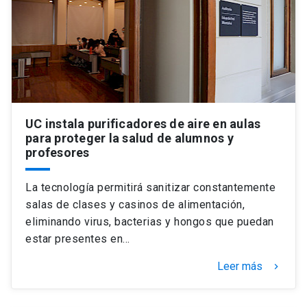
Universidad
keyboard_arrow_down
Información para
Futuros estudiantes
Go to english site
launch
Estudiantes
ACCESOS DIRECTOS
UC instala purificadores de aire en aulas
para proteger la salud de alumnos y
Admisión
launch
Académicos
profesores
Mi Cuenta UC
launch
Personal
La tecnología permitirá sanitizar constantemente
Correo UC
launch
salas de clases y casinos de alimentación,
launch
Alumni
eliminando virus, bacterias y hongos que puedan
Mi Portal UC
launch
estar presentes en…
Padres y familia
Medios
Biblioteca
launch
Leer más
keyboard_arrow_right
launch
Vecinos
Donaciones
launch