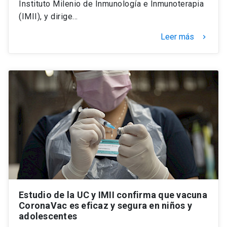
Instituto Milenio de Inmunología e Inmunoterapia
(IMII), y dirige…
Leer más
keyboard_arrow_right
Estudio de la UC y IMII confirma que vacuna
CoronaVac es eficaz y segura en niños y
adolescentes