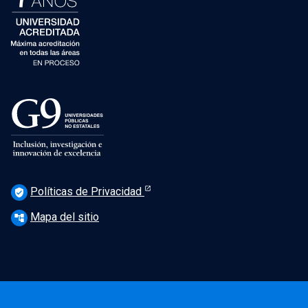
Políticas de Privacidad
verified_user
Mapa del sitio
account_tree