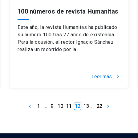
100 números de revista Humanitas
Este año, la revista Humanitas ha publicado
su número 100 tras 27 años de existencia.
Para la ocasión, el rector Ignacio Sánchez
realiza un recorrido por la…
Leer más
keyboard_arrow_right
1
…
9
10
11
12
13
…
22
keyboard_arrow_left
keyboard_arrow_right