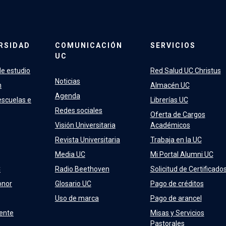
RSIDAD
COMUNICACIÓN
SERVICIOS
UC
e estudio
Red Salud UC Christus
Noticias
n
Almacén UC
Agenda
escuelas e
Librerías UC
Redes sociales
Oferta de Cargos
Visión Universitaria
Académicos
Revista Universitaria
Trabaja en la UC
Media UC
Mi Portal Alumni UC
C
Radio Beethoven
Solicitud de Certificado
onor
Glosario UC
Pago de créditos
Uso de marca
Pago de arancel
ente
Misas y Servicios
Pastorales