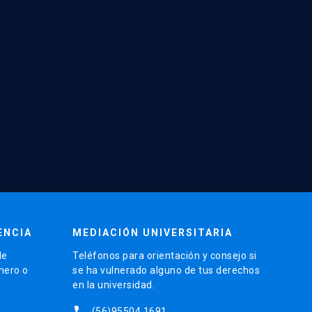
ENCIA
MEDIACIÓN UNIVERSITARIA
de
Teléfonos para orientación y consejo si
énero o
se ha vulnerado alguno de tus derechos
en la universidad.
phone
(56)95504 1691