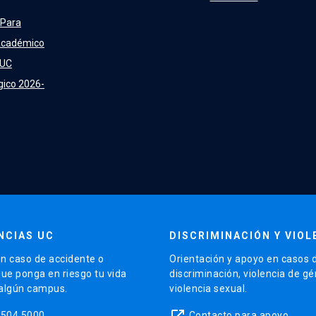
 Para
Académico
 UC
gico 2026-
NCIAS UC
DISCRIMINACIÓN Y VIOL
n caso de accidente o
Orientación y apoyo en casos 
que ponga en riesgo tu vida
discriminación, violencia de g
 algún campus.
violencia sexual.
launch
5504 5000
Contacto para apoyo