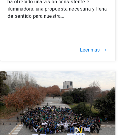
ha ofrecido una visión consistente e
iluminadora, una propuesta necesaria y llena
de sentido para nuestra…
Leer más
keyboard_arrow_right