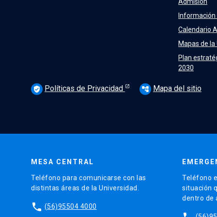
Admisión
Información
Calendario 
Mapas de la
Plan estraté
2030
Políticas de Privacidad
Mapa del sitio
verified_user
account_tree
MESA CENTRAL
EMERGE
Teléfono para comunicarse con las
Teléfono e
distintas áreas de la Universidad.
situación 
dentro de
phone
(56)95504 4000
phone
(56)9