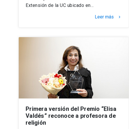
Extensión de la UC ubicado en…
Leer más
keyboard_arrow_right
Primera versión del Premio “Elisa
Valdés” reconoce a profesora de
religión