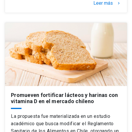
Leer más
keyboard_arrow_right
Promueven fortificar lácteos y harinas con
vitamina D en el mercado chileno
La propuesta fue materializada en un estudio
académico que busca modificar el Reglamento
Sanitario de los Alimentos en Chile, otorgando un