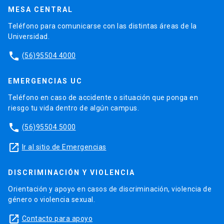
MESA CENTRAL
Teléfono para comunicarse con las distintas áreas de la
Universidad.
phone
(56)95504 4000
EMERGENCIAS UC
Teléfono en caso de accidente o situación que ponga en
riesgo tu vida dentro de algún campus.
phone
(56)95504 5000
launch
Ir al sitio de Emergencias
DISCRIMINACIÓN Y VIOLENCIA
Orientación y apoyo en casos de discriminación, violencia de
género o violencia sexual.
launch
Contacto para apoyo