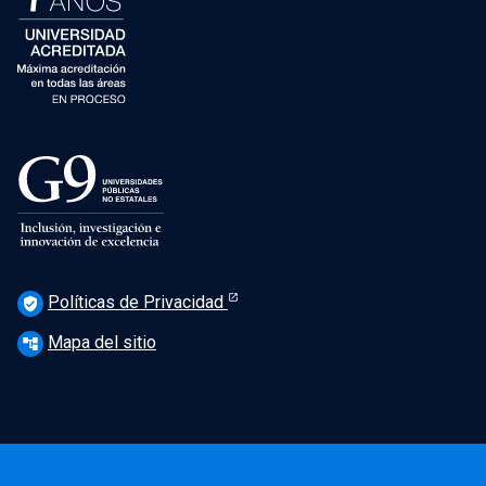
Políticas de Privacidad
verified_user
Mapa del sitio
account_tree