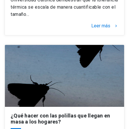
térmica se escala de manera cuantificable con el
tamaño…
Leer más
keyboard_arrow_right
¿Qué hacer con las polillas que llegan en
masa a los hogares?