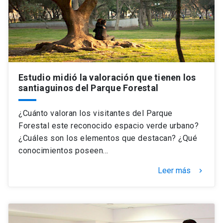
Universidad
keyboard_arrow_down
Información para
Futuros estudiantes
Go to english site
launch
Estudio midió la valoración que tienen los
Estudiantes
ACCESOS DIRECTOS
santiaguinos del Parque Forestal
Admisión
launch
Académicos
¿Cuánto valoran los visitantes del Parque
Mi Cuenta UC
launch
Forestal este reconocido espacio verde urbano?
Personal
¿Cuáles son los elementos que destacan? ¿Qué
Correo UC
launch
conocimientos poseen…
launch
Alumni
Mi Portal UC
launch
Leer más
keyboard_arrow_right
Padres y familia
Medios
Biblioteca
launch
launch
Vecinos
Donaciones
launch