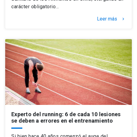
carácter obligatorio…
Leer más
keyboard_arrow_right
Experto del running: 6 de cada 10 lesiones
se deben a errores en el entrenamiento
Si bien hace 40 años comenzó el auge del