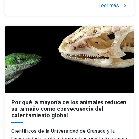
Leer más
keyboard_arrow_right
Por qué la mayoría de los animales reducen
su tamaño como consecuencia del
calentamiento global
Científicos de la Universidad de Granada y la
Universidad Católica demuestran que la tolerancia