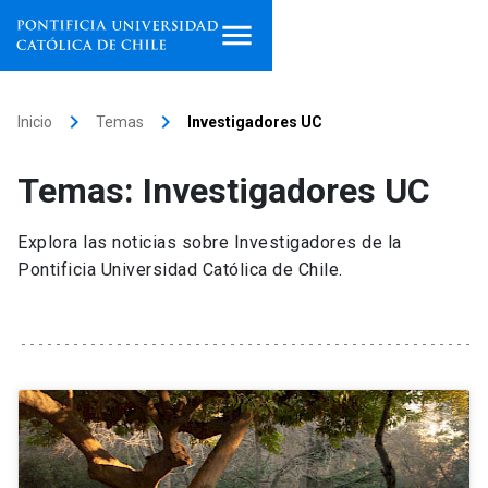
Inicio
keyboard_arrow_right
keyboard_arrow_right
Inicio
Temas
Investigadores UC
Programas de estudio
Temas: Investigadores UC
Facultades, escuelas e
institutos
Explora las noticias sobre Investigadores de la
Pontificia Universidad Católica de Chile.
Investigación
Internacionalización
launch
Extensión
Vinculación