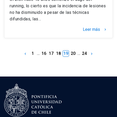
running, lo cierto es que la incidencia de lesiones
no ha disminuido a pesar de las técnicas
difundidas, las…
Leer más
keyboard_arrow_right
1
…
16
17
18
19
20
…
24
keyboard_arrow_left
keyboard_arrow_right