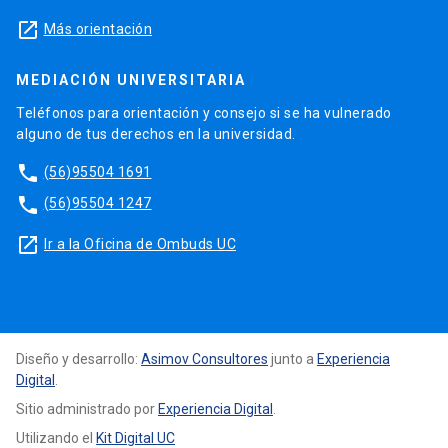
launch
Más orientación
MEDIACIÓN UNIVERSITARIA
Teléfonos para orientación y consejo si se ha vulnerado
alguno de tus derechos en la universidad.
phone
(56)95504 1691
phone
(56)95504 1247
launch
Ir a la Oficina de Ombuds UC
Diseño y desarrollo:
Asimov Consultores
junto a
Experiencia
Digital
.
Sitio administrado por
Experiencia Digital
.
Utilizando el
Kit Digital UC