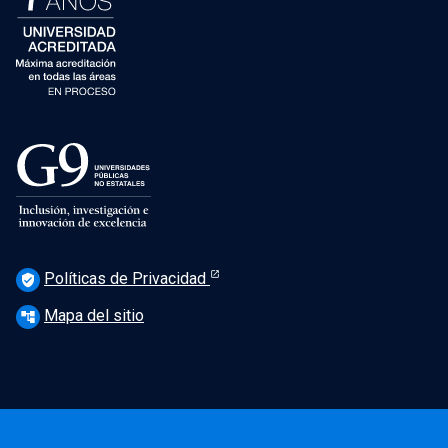
Políticas de Privacidad
verified_user
Mapa del sitio
account_tree