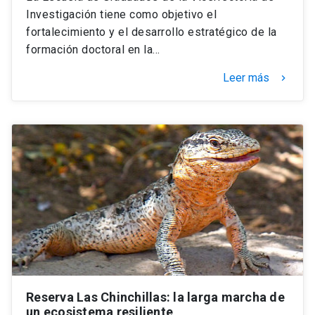
Investigación tiene como objetivo el
fortalecimiento y el desarrollo estratégico de la
formación doctoral en la…
Leer más
keyboard_arrow_right
Reserva Las Chinchillas: la larga marcha de
un ecosistema resiliente