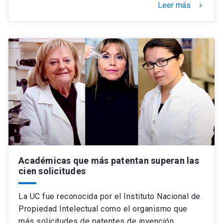
Leer más
keyboard_arrow_right
Académicas que más patentan superan las
cien solicitudes
La UC fue reconocida por el Instituto Nacional de
Propiedad Intelectual como el organismo que
más solicitudes de patentes de invención