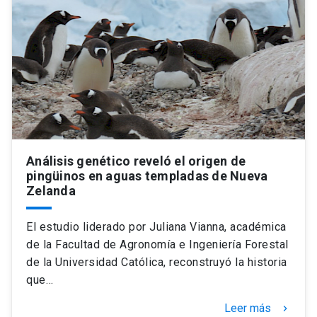
Análisis genético reveló el origen de
pingüinos en aguas templadas de Nueva
Zelanda
El estudio liderado por Juliana Vianna, académica
de la Facultad de Agronomía e Ingeniería Forestal
de la Universidad Católica, reconstruyó la historia
que…
Leer más
keyboard_arrow_right