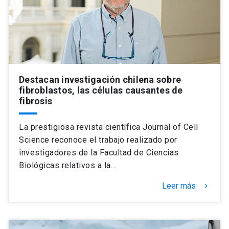
Universidad
keyboard_arrow_down
Información para
Futuros estudiantes
Go to english site
launch
Destacan investigación chilena sobre
Estudiantes
ACCESOS DIRECTOS
fibroblastos, las células causantes de
fibrosis
Admisión
launch
Académicos
La prestigiosa revista científica Journal of Cell
Mi Cuenta UC
launch
Personal
Science reconoce el trabajo realizado por
Correo UC
launch
investigadores de la Facultad de Ciencias
launch
Alumni
Biológicas relativos a la…
Mi Portal UC
launch
Padres y familia
Leer más
keyboard_arrow_right
Medios
Biblioteca
launch
launch
Vecinos
Donaciones
launch