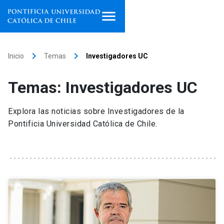
Inicio
keyboard_arrow_right
keyboard_arrow_right
Inicio
Temas
Investigadores UC
Programas de estudio
Temas: Investigadores UC
Facultades, escuelas e
institutos
Explora las noticias sobre Investigadores de la
Pontificia Universidad Católica de Chile.
Investigación
Internacionalización
launch
Extensión
Vinculación