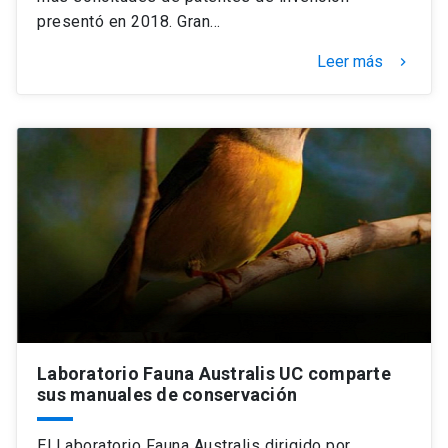
presentó en 2018. Gran…
Leer más
keyboard_arrow_right
Laboratorio Fauna Australis UC comparte
sus manuales de conservación
El Laboratorio Fauna Australis dirigido por