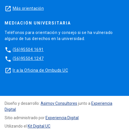
launch
Más orientación
MEDIACIÓN UNIVERSITARIA
Teléfonos para orientación y consejo si se ha vulnerado
alguno de tus derechos en la universidad.
phone
(56)95504 1691
phone
(56)95504 1247
launch
Ir a la Oficina de Ombuds UC
Diseño y desarrollo:
Asimov Consultores
junto a
Experiencia
Digital
.
Sitio administrado por
Experiencia Digital
.
Utilizando el
Kit Digital UC