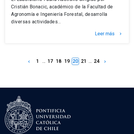
Cristián Bonacic, académico de la Facultad de
Agronomía e Ingeniería Forestal, desarrolla
diversas actividades…
Leer más
keyboard_arrow_right
1
…
17
18
19
20
21
…
24
keyboard_arrow_left
keyboard_arrow_right