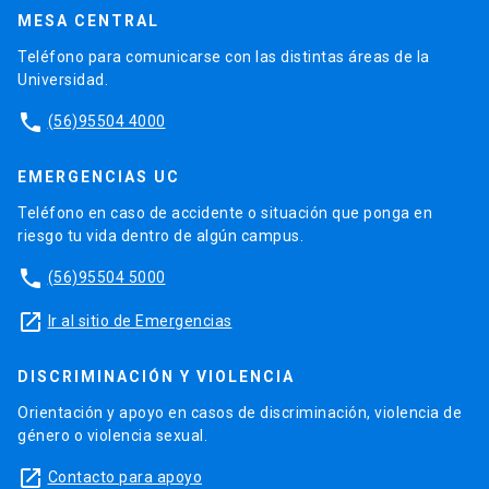
MESA CENTRAL
Teléfono para comunicarse con las distintas áreas de la
Universidad.
phone
(56)95504 4000
EMERGENCIAS UC
Teléfono en caso de accidente o situación que ponga en
riesgo tu vida dentro de algún campus.
phone
(56)95504 5000
launch
Ir al sitio de Emergencias
DISCRIMINACIÓN Y VIOLENCIA
Orientación y apoyo en casos de discriminación, violencia de
género o violencia sexual.
launch
Contacto para apoyo