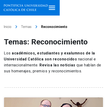
Inicio
keyboard_arrow_right
keyboard_arrow_right
Inicio
Temas
Reconocimiento
Programas de estudio
Temas: Reconocimiento
Facultades, escuelas e
institutos
Los
académicos, estudiantes y exalumnos de la
Universidad Católica son reconocidos
nacional e
Investigación
internacionalmente.
Revisa las noticias
que hablan de
sus homenajes, premios y reconocimientos.
Internacionalización
launch
Extensión
Vinculación