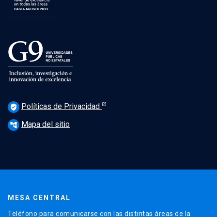
Políticas de Privacidad
verified_user
Mapa del sitio
account_tree
MESA CENTRAL
Teléfono para comunicarse con las distintas áreas de la