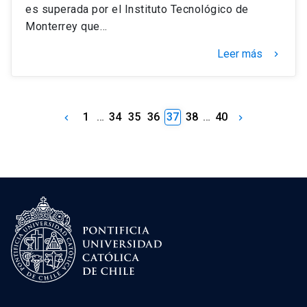
es superada por el Instituto Tecnológico de
Monterrey que…
Leer más
keyboard_arrow_right
1
…
34
35
36
37
38
…
40
keyboard_arrow_left
keyboard_arrow_right