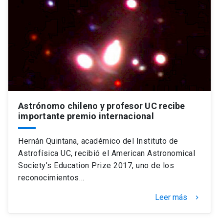
Astrónomo chileno y profesor UC recibe
importante premio internacional
Hernán Quintana, académico del Instituto de
Astrofísica UC, recibió el American Astronomical
Society’s Education Prize 2017, uno de los
reconocimientos…
Leer más
keyboard_arrow_right