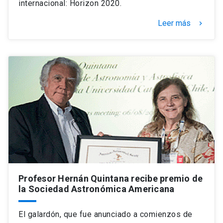
internacional: Horizon 2020.
Leer más
keyboard_arrow_right
Profesor Hernán Quintana recibe premio de
la Sociedad Astronómica Americana
El galardón, que fue anunciado a comienzos de