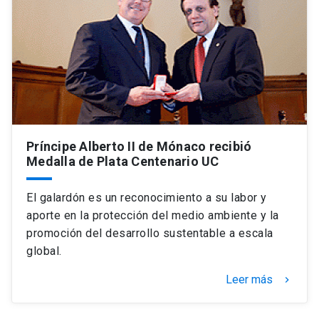
Universidad
keyboard_arrow_down
Información para
Futuros estudiantes
Go to english site
launch
Estudiantes
ACCESOS DIRECTOS
Admisión
Príncipe Alberto II de Mónaco recibió
launch
Académicos
Medalla de Plata Centenario UC
Mi Cuenta UC
launch
Personal
El galardón es un reconocimiento a su labor y
Correo UC
launch
aporte en la protección del medio ambiente y la
launch
Alumni
promoción del desarrollo sustentable a escala
Mi Portal UC
launch
global.
Padres y familia
Medios
Biblioteca
launch
Leer más
keyboard_arrow_right
launch
Vecinos
Donaciones
launch