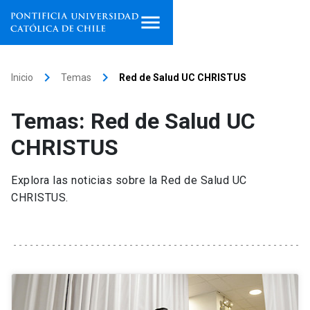
Inicio
keyboard_arrow_right
keyboard_arrow_right
Inicio
Temas
Red de Salud UC CHRISTUS
Programas de estudio
Temas: Red de Salud UC
Facultades, escuelas e
CHRISTUS
institutos
Explora las noticias sobre la Red de Salud UC
Investigación
CHRISTUS.
Internacionalización
launch
Extensión
Vinculación