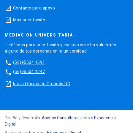
launch
Contacto para apoyo
launch
Más orientación
MEDIACIÓN UNIVERSITARIA
Teléfonos para orientación y consejo si se ha vulnerado
alguno de tus derechos en la universidad.
phone
(56)95504 1691
phone
(56)95504 1247
launch
Ir a la Oficina de Ombuds UC
Diseño y desarrollo:
Asimov Consultores
junto a
Experiencia
Digital
.
Sitio administrado por
Experiencia Digital
.