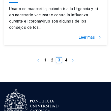
Usar o no mascarilla, cuándo ir a la Urgencia y si
es necesario vacunarse contra la influenza
durante el coronavirus son algunos de los
consejos de los…
Leer más
keyboard_arrow_right
1
2
3
4
keyboard_arrow_left
keyboard_arrow_right