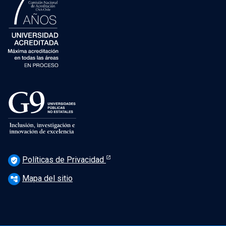
Políticas de Privacidad
verified_user
Mapa del sitio
account_tree