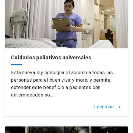
Universidad
keyboard_arrow_down
Información para
Futuros estudiantes
Go to english site
launch
Estudiantes
ACCESOS DIRECTOS
Cuidados paliativos universales
Admisión
launch
Académicos
Esta nueva ley consigna el acceso a todas las
Mi Cuenta UC
launch
Personal
personas para el buen vivir y morir, y permite
Correo UC
extender este beneficio a pacientes con
launch
launch
Alumni
enfermedades no…
Mi Portal UC
launch
Padres y familia
Leer más
keyboard_arrow_right
Medios
Biblioteca
launch
launch
Vecinos
Donaciones
launch