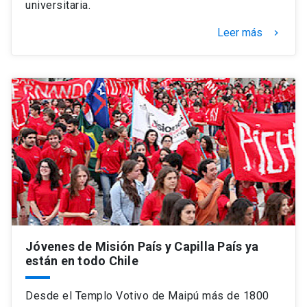
universitaria.
Leer más
keyboard_arrow_right
Jóvenes de Misión País y Capilla País ya
están en todo Chile
Desde el Templo Votivo de Maipú más de 1800