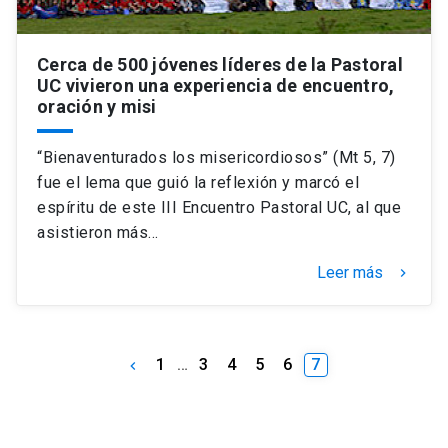
Cerca de 500 jóvenes líderes de la Pastoral
UC vivieron una experiencia de encuentro,
oración y misi
“Bienaventurados los misericordiosos” (Mt 5, 7)
fue el lema que guió la reflexión y marcó el
espíritu de este III Encuentro Pastoral UC, al que
asistieron más…
Leer más
keyboard_arrow_right
1
…
3
4
5
6
7
keyboard_arrow_left