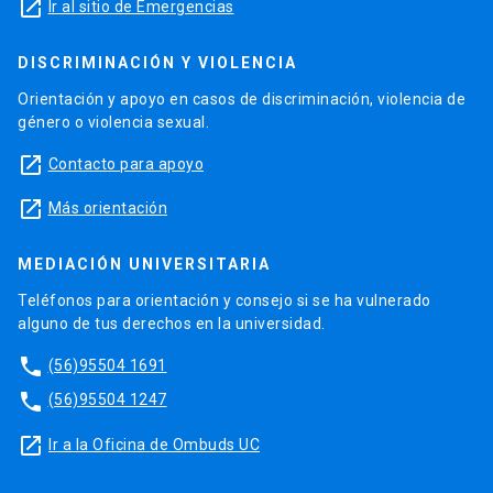
launch
Ir al sitio de Emergencias
DISCRIMINACIÓN Y VIOLENCIA
Orientación y apoyo en casos de discriminación, violencia de
género o violencia sexual.
launch
Contacto para apoyo
launch
Más orientación
MEDIACIÓN UNIVERSITARIA
Teléfonos para orientación y consejo si se ha vulnerado
alguno de tus derechos en la universidad.
phone
(56)95504 1691
phone
(56)95504 1247
launch
Ir a la Oficina de Ombuds UC