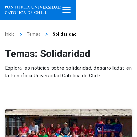
Inicio
keyboard_arrow_right
keyboard_arrow_right
Inicio
Temas
Solidaridad
Programas de estudio
Temas: Solidaridad
Facultades, escuelas e
institutos
Explora las noticias sobre solidaridad, desarrolladas en
la Pontificia Universidad Católica de Chile.
Investigación
Internacionalización
launch
Extensión
Vinculación