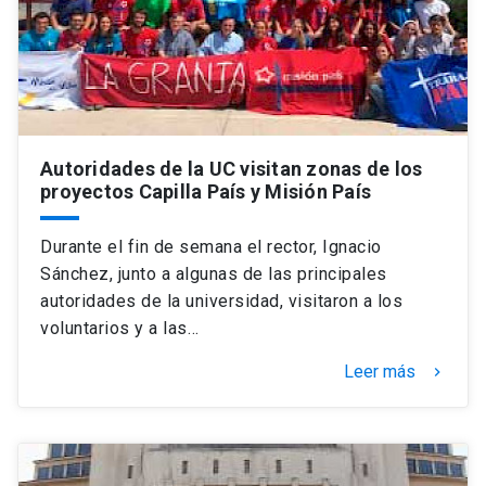
Universidad
keyboard_arrow_down
Información para
Futuros estudiantes
Go to english site
launch
Autoridades de la UC visitan zonas de los
Estudiantes
ACCESOS DIRECTOS
proyectos Capilla País y Misión País
Admisión
launch
Académicos
Durante el fin de semana el rector, Ignacio
Mi Cuenta UC
launch
Sánchez, junto a algunas de las principales
Personal
autoridades de la universidad, visitaron a los
Correo UC
launch
voluntarios y a las…
launch
Alumni
Mi Portal UC
launch
Leer más
keyboard_arrow_right
Padres y familia
Medios
Biblioteca
launch
launch
Vecinos
Donaciones
launch