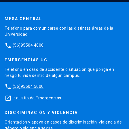
MESA CENTRAL
Teléfono para comunicarse con las distintas áreas de la
Universidad.
phone
(56)95504 4000
EMERGENCIAS UC
Teléfono en caso de accidente o situación que ponga en
riesgo tu vida dentro de algún campus.
phone
(56)95504 5000
launch
Ir al sitio de Emergencias
DISCRIMINACIÓN Y VIOLENCIA
Orientación y apoyo en casos de discriminación, violencia de
género o violencia sexual.