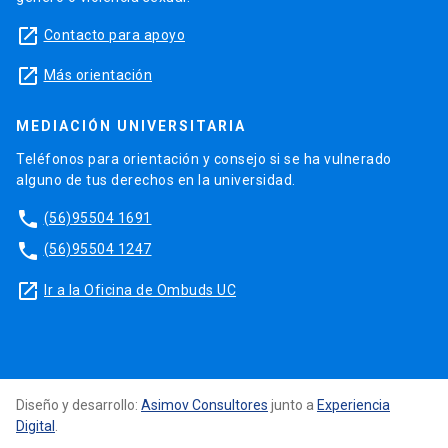
launch
Contacto para apoyo
launch
Más orientación
MEDIACIÓN UNIVERSITARIA
Teléfonos para orientación y consejo si se ha vulnerado
alguno de tus derechos en la universidad.
phone
(56)95504 1691
phone
(56)95504 1247
launch
Ir a la Oficina de Ombuds UC
Diseño y desarrollo:
Asimov Consultores
junto a
Experiencia
Digital
.