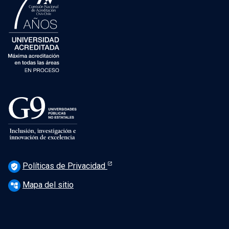
Políticas de Privacidad
verified_user
Mapa del sitio
account_tree