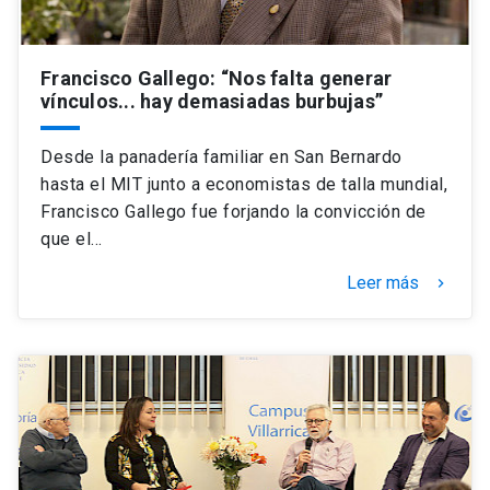
Francisco Gallego: “Nos falta generar
vínculos... hay demasiadas burbujas”
Desde la panadería familiar en San Bernardo
hasta el MIT junto a economistas de talla mundial,
Francisco Gallego fue forjando la convicción de
que el…
Leer más
keyboard_arrow_right