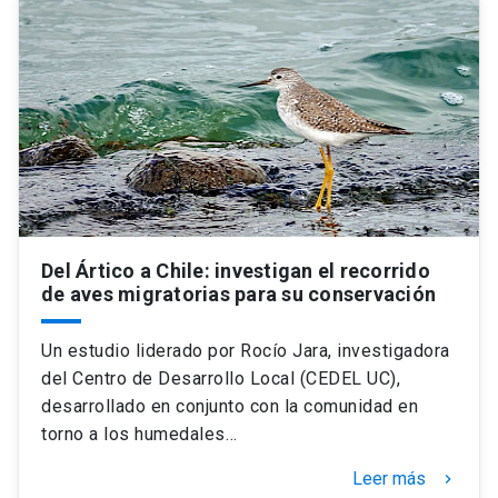
Universidad
keyboard_arrow_down
Información para
Futuros estudiantes
Go to english site
launch
Estudiantes
ACCESOS DIRECTOS
Admisión
launch
Académicos
Del Ártico a Chile: investigan el recorrido
Mi Cuenta UC
launch
Personal
de aves migratorias para su conservación
Correo UC
launch
launch
Alumni
Un estudio liderado por Rocío Jara, investigadora
Mi Portal UC
launch
del Centro de Desarrollo Local (CEDEL UC),
Padres y familia
desarrollado en conjunto con la comunidad en
Medios
Biblioteca
launch
torno a los humedales…
launch
Vecinos
Donaciones
launch
Leer más
keyboard_arrow_right