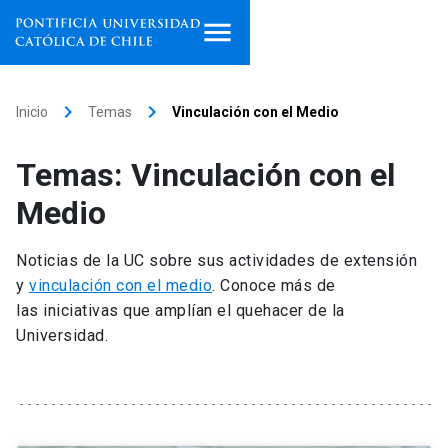
Inicio
keyboard_arrow_right
keyboard_arrow_right
Inicio
Temas
Vinculación con el Medio
Programas de estudio
Temas: Vinculación con el
Facultades, escuelas e
Medio
institutos
Noticias de la UC sobre sus actividades de extensión
Investigación
y
vinculación con el medio
. Conoce más de
las iniciativas que amplían el quehacer de la
Internacionalización
launch
Universidad.
Extensión
Vinculación