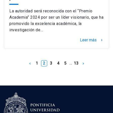
La autoridad será reconocida con el “Premio
Academia” 2024 por ser un líder visionario, que ha
promovido la excelencia académica, la
investigación de…
Leer más
keyboard_arrow_right
1
2
3
4
5
…
13
keyboard_arrow_left
keyboard_arrow_right