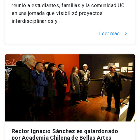
reunió a estudiantes, familias y la comunidad UC
en una jornada que visibilizó proyectos
interdisciplinarios y…
Leer más
keyboard_arrow_right
Rector Ignacio Sánchez es galardonado
por Academia Chilena de Bellas Artes