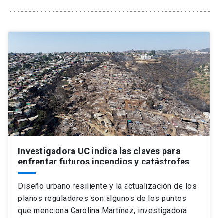
Universidad
keyboard_arrow_down
Información para
Futuros estudiantes
Go to english site
launch
Estudiantes
ACCESOS DIRECTOS
Admisión
launch
Académicos
Mi Cuenta UC
launch
Personal
Correo UC
launch
launch
Investigadora UC indica las claves para
Alumni
enfrentar futuros incendios y catástrofes
Mi Portal UC
launch
Padres y familia
Diseño urbano resiliente y la actualización de los
Medios
Biblioteca
launch
launch
planos reguladores son algunos de los puntos
Vecinos
Donaciones
launch
que menciona Carolina Martínez, investigadora