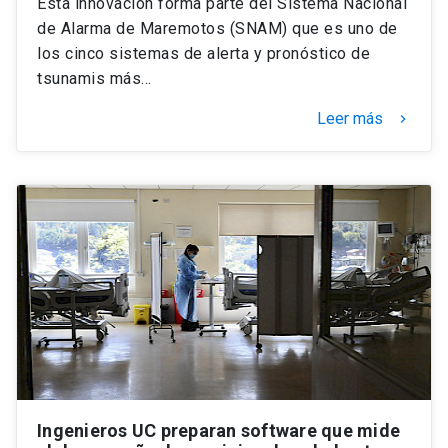
Esta innovación forma parte del Sistema Nacional
de Alarma de Maremotos (SNAM) que es uno de
los cinco sistemas de alerta y pronóstico de
tsunamis más…
Leer más
keyboard_arrow_right
Ingenieros UC preparan software que mide