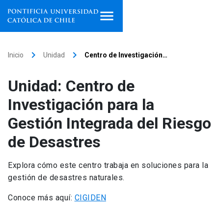
Inicio
keyboard_arrow_right
keyboard_arrow_right
Inicio
Unidad
Centro de Investigación…
Programas de estudio
Unidad: Centro de
Facultades, escuelas e
Investigación para la
institutos
Gestión Integrada del Riesgo
Investigación
de Desastres
Internacionalización
launch
Explora cómo este centro trabaja en soluciones para la
gestión de desastres naturales.
Extensión
Conoce más aquí:
CIGIDEN
Vinculación