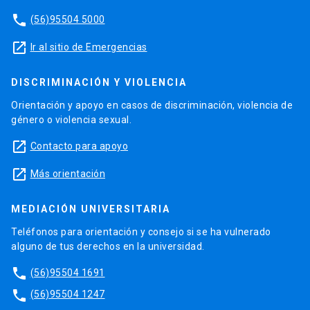
phone
(56)95504 5000
launch
Ir al sitio de Emergencias
DISCRIMINACIÓN Y VIOLENCIA
Orientación y apoyo en casos de discriminación, violencia de
género o violencia sexual.
launch
Contacto para apoyo
launch
Más orientación
MEDIACIÓN UNIVERSITARIA
Teléfonos para orientación y consejo si se ha vulnerado
alguno de tus derechos en la universidad.
phone
(56)95504 1691
phone
(56)95504 1247