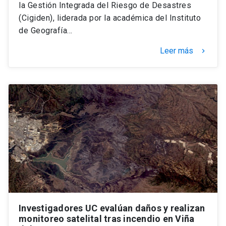
la Gestión Integrada del Riesgo de Desastres
(Cigiden), liderada por la académica del Instituto
de Geografía…
Leer más
keyboard_arrow_right
Investigadores UC evalúan daños y realizan
monitoreo satelital tras incendio en Viña