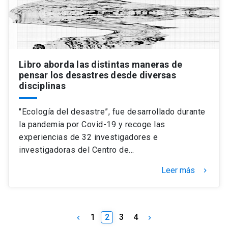
Libro aborda las distintas maneras de
pensar los desastres desde diversas
disciplinas
"Ecología del desastre”, fue desarrollado durante
la pandemia por Covid-19 y recoge las
experiencias de 32 investigadores e
investigadoras del Centro de…
Leer más
keyboard_arrow_right
1
2
3
4
keyboard_arrow_left
keyboard_arrow_right