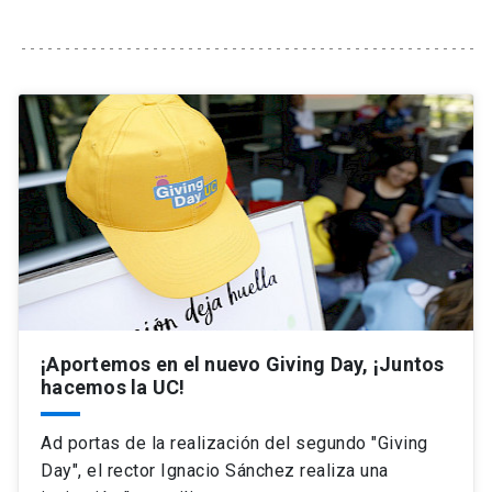
Universidad
keyboard_arrow_down
Información para
Futuros estudiantes
Go to english site
launch
Estudiantes
ACCESOS DIRECTOS
Admisión
launch
Académicos
Mi Cuenta UC
launch
Personal
Correo UC
launch
launch
Alumni
¡Aportemos en el nuevo Giving Day, ¡Juntos
Mi Portal UC
launch
hacemos la UC!
Padres y familia
Medios
Biblioteca
launch
Ad portas de la realización del segundo "Giving
launch
Vecinos
Day", el rector Ignacio Sánchez realiza una
Donaciones
launch