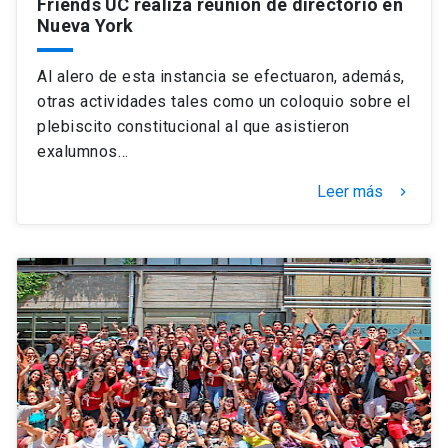
Friends UC realiza reunión de directorio en
Nueva York
Al alero de esta instancia se efectuaron, además,
otras actividades tales como un coloquio sobre el
plebiscito constitucional al que asistieron
exalumnos…
Leer más
keyboard_arrow_right