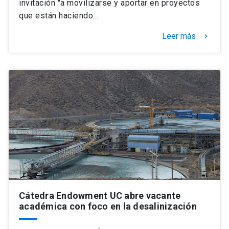
invitación "a movilizarse y aportar en proyectos
que están haciendo…
Leer más
keyboard_arrow_right
Cátedra Endowment UC abre vacante
académica con foco en la desalinización