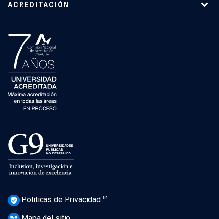
ACREDITACIÓN
Políticas de Privacidad
verified_user
Mapa del sitio
account_tree