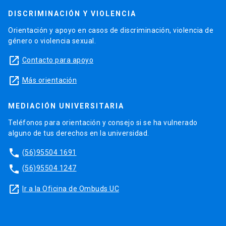
DISCRIMINACIÓN Y VIOLENCIA
Orientación y apoyo en casos de discriminación, violencia de
género o violencia sexual.
launch
Contacto para apoyo
launch
Más orientación
MEDIACIÓN UNIVERSITARIA
Teléfonos para orientación y consejo si se ha vulnerado
alguno de tus derechos en la universidad.
phone
(56)95504 1691
phone
(56)95504 1247
launch
Ir a la Oficina de Ombuds UC