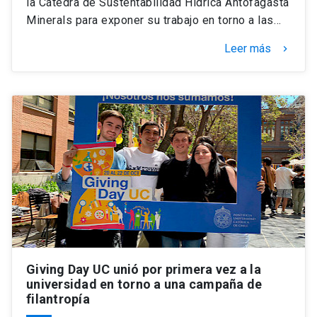
la Cátedra de Sustentabilidad Hídrica Antofagasta
Minerals para exponer su trabajo en torno a las…
Leer más
keyboard_arrow_right
Giving Day UC unió por primera vez a la
universidad en torno a una campaña de
filantropía