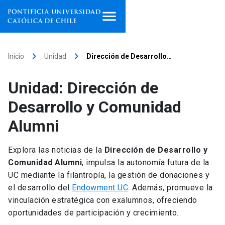
Inicio
keyboard_arrow_right
keyboard_arrow_right
Inicio
Unidad
Dirección de Desarrollo…
Programas de estudio
Unidad: Dirección de
Facultades, escuelas e
Desarrollo y Comunidad
institutos
Alumni
Investigación
Explora las noticias de la
Dirección de Desarrollo y
Internacionalización
launch
Comunidad Alumni
, impulsa la autonomía futura de la
UC mediante la filantropía, la gestión de donaciones y
Extensión
el desarrollo del
Endowment UC
. Además, promueve la
vinculación estratégica con exalumnos, ofreciendo
Vinculación
oportunidades de participación y crecimiento.