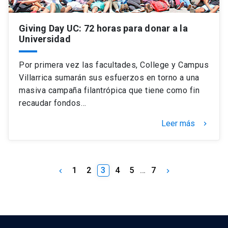
Giving Day UC: 72 horas para donar a la
Universidad
Por primera vez las facultades, College y Campus
Villarrica sumarán sus esfuerzos en torno a una
masiva campaña filantrópica que tiene como fin
recaudar fondos…
Leer más
keyboard_arrow_right
1
2
3
4
5
…
7
keyboard_arrow_left
keyboard_arrow_right