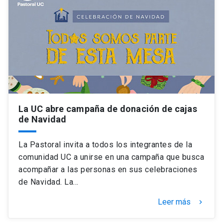
Universidad
keyboard_arrow_down
Información para
Futuros estudiantes
Go to english site
launch
Estudiantes
ACCESOS DIRECTOS
Admisión
launch
Académicos
La UC abre campaña de donación de cajas
de Navidad
Mi Cuenta UC
launch
Personal
La Pastoral invita a todos los integrantes de la
Correo UC
launch
launch
Alumni
comunidad UC a unirse en una campaña que busca
Mi Portal UC
launch
acompañar a las personas en sus celebraciones
Padres y familia
de Navidad. La…
Medios
Biblioteca
launch
Leer más
launch
keyboard_arrow_right
Vecinos
Donaciones
launch